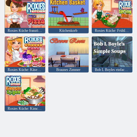
Roxies Küche französische Brotpizza
Küchenkorb
Roxies Küche: Frühlingsrolle
Roxies Küche: Käsekuchen
Braunes Zimmer
Bob L Boyles einfache Suppen
Roxies Küche: Kimchi Jjigae