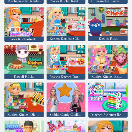
Kochspiele für Kinder
Roxies Küche: Ratatouille
Chinesisches Kochspiel
Roxie's Kitchen Süßer Macaron
Kleiner Koch
Roxies Küchenfreakshake
Kawaii-Küche
Roxie's Kitchen Eiswaffel
Roxie's Kitchen Donut Mood
Roxie's Kitchen Dienstags-Taco
Skibidi Candy Challenge
Machen Sie einen Regenbogen-Konfetti-Kuchen