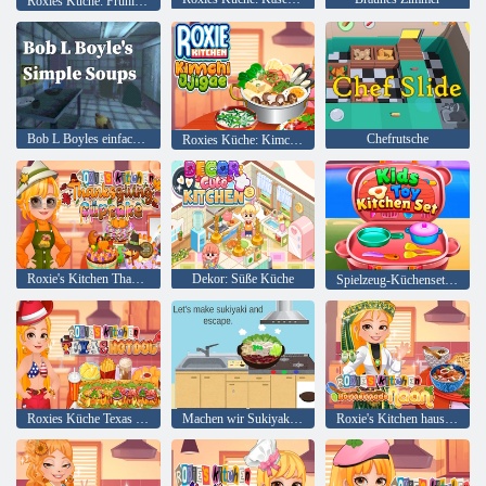
Roxies Küche: Frühlingsrolle
Bob L Boyles einfache Suppen
Chefrutsche
Roxies Küche: Kimchi Jjigae
Roxie's Kitchen Thanksgiving-Cupcake
Dekor: Süße Küche
Spielzeug-Küchenset für Kinder
Roxies Küche Texas Hotdog
Machen wir Sukiyaki und Escape
Roxie's Kitchen hausgemachtes Naan