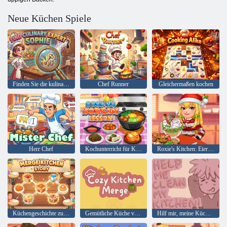
Neue Küchen Spiele
Finden Sie die kulinarische Expertin Sophie
Chef Runner
Gleichermaßen kochen
Herr Chef
Kochunterricht für Koreanisch
Roxie's Kitchen: Eierlikör
Küchengeschichte zusammenführen
Gemütliche Küche verschmelzen
Hilf mir, meine Küche zu reinigen