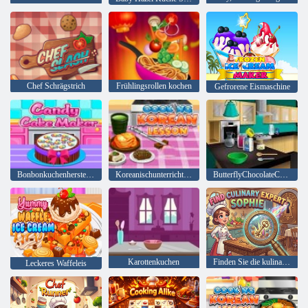
Chef Schrägstrich
Frühlingsrollen kochen
Gefrorene Eismaschine
Bonbonkuchenhersteller
Koreanischunterricht kochen
ButterflyChocolateCake: Kochen Mit Emma
Karottenkuchen
Finden Sie die kulinarische Expertin Sophie
Leckeres Waffeleis