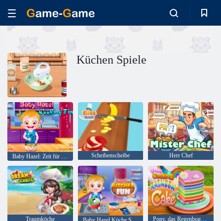
Küchen Spiele
Scheibenscheibe
Herr Chef
Baby Hazel: Zeit für das Abendessen
Traumköche
Pony, das Regenbogen-Kuchen kocht
Baby Hazel Küche Spaß