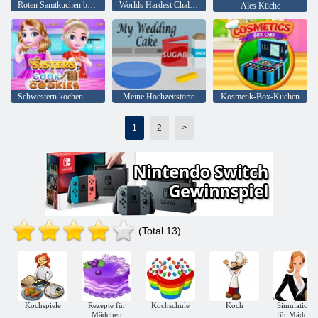
Roten Samtkuchen backen
Worlds Hardest Challenge Kühlschrank füllen
Ales Küche
Schwestern kochen Kekse
Meine Hochzeitstorte
Kosmetik-Box-Kuchen
1
2
>
(Total 13)
Kochspiele
Rezepte für
Kochschule
Koch
Simulatione
Mädchen
für Mädche