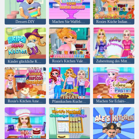
Dessert-DIY
Machen Sie Waffel-Kekse mit Eistüten
Roxies Küche Indian Samosa
Roxie's Kitchen Valentinstag
Zubereitung des Mittagessens der Schwestern
Kinder glückliche Küche
Roxie's Kitchen Amerikanisches Frühstück
Machen Sie Eclairs-Gebäck
Pfannkuchen-Kuchen-Leckerbissen