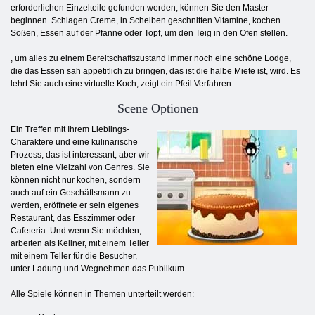
erforderlichen Einzelteile gefunden werden, können Sie den Master
beginnen. Schlagen Creme, in Scheiben geschnitten Vitamine, kochen
Soßen, Essen auf der Pfanne oder Topf, um den Teig in den Ofen stellen.
, um alles zu einem Bereitschaftszustand immer noch eine schöne Lodge,
die das Essen sah appetitlich zu bringen, das ist die halbe Miete ist, wird. Es
lehrt Sie auch eine virtuelle Koch, zeigt ein Pfeil Verfahren.
Scene Optionen
Ein Treffen mit Ihrem Lieblings-
Charaktere und eine kulinarische
Prozess, das ist interessant, aber wir
bieten eine Vielzahl von Genres. Sie
können nicht nur kochen, sondern
auch auf ein Geschäftsmann zu
werden, eröffnete er sein eigenes
Restaurant, das Esszimmer oder
Cafeteria. Und wenn Sie möchten,
arbeiten als Kellner, mit einem Teller
mit einem Teller für die Besucher,
unter Ladung und Wegnehmen das Publikum.
Alle Spiele können in Themen unterteilt werden: