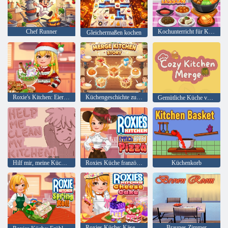
Chef Runner
Kochunterricht für Koreanisch
Gleichermaßen kochen
Roxie's Kitchen: Eierlikör
Küchengeschichte zusammenführen
Gemütliche Küche verschmelzen
Hilf mir, meine Küche zu reinigen
Roxies Küche französische Brotpizza
Küchenkorb
Roxies Küche: Käsekuchen
Braunes Zimmer