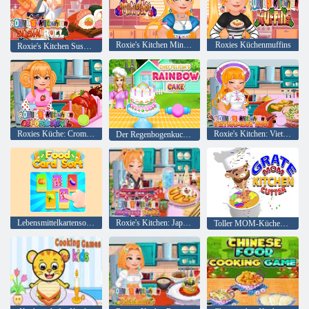
Roxie's Kitchen Mini-Tarte
Roxies Küchenmuffins
Roxie's Kitchen Sushi-Rolle
Roxies Küche: Cromboloni
Roxie's Kitchen: Vietnamesisches Pho
Der Regenbogenkuchen von Chefkoch Felicia
Lebensmittelkartensortierung
Roxie's Kitchen: Japanisches Curry
Toller MOM-Küchenschneider