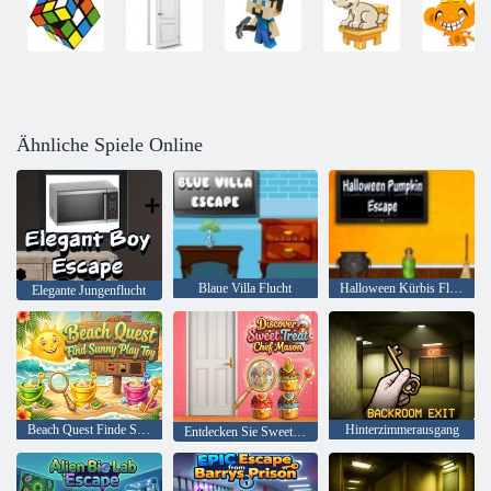
Ähnliche Spiele Online
Blaue Villa Flucht
Halloween Kürbis Flucht
Elegante Jungenflucht
Beach Quest Finde Sunny Play Toy
Hinterzimmerausgang
Entdecken Sie Sweet Treat Chef Mason