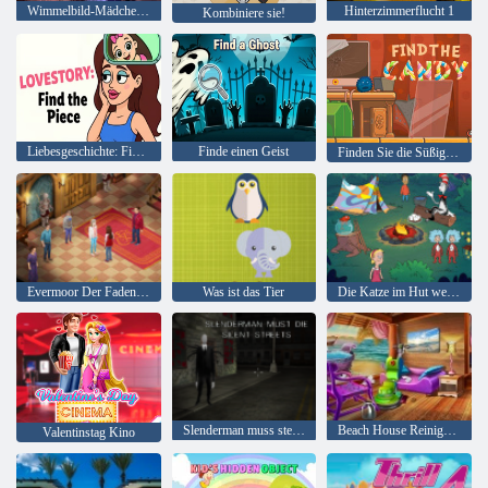
Wimmelbild-Mädchen und Katze
Hinterzimmerflucht 1
Kombiniere sie!
Liebesgeschichte: Finde das Stück
Finde einen Geist
Finden Sie die Süßigkeit
Evermoor Der Faden des Schicksals
Was ist das Tier
Die Katze im Hut weiß viel über das! Lagerzeit
Slenderman muss sterben: Stille Straßen
Beach House Reinigung
Valentinstag Kino