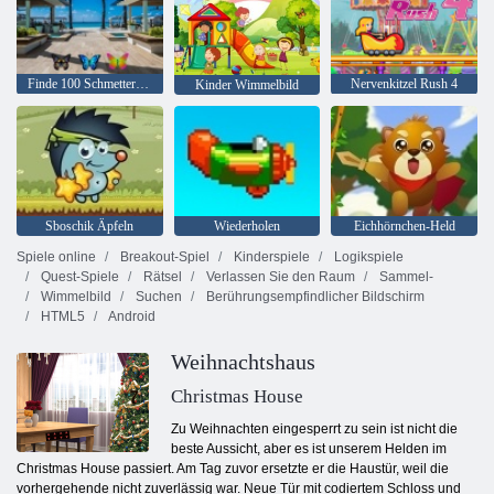
Finde 100 Schmetterlinge
Nervenkitzel Rush 4
Kinder Wimmelbild
Sboschik Äpfeln
Wiederholen
Eichhörnchen-Held
Spiele online
Breakout-Spiel
Kinderspiele
Logikspiele
Quest-Spiele
Rätsel
Verlassen Sie den Raum
Sammel-
Wimmelbild
Suchen
Berührungsempfindlicher Bildschirm
HTML5
Android
Weihnachtshaus
Christmas House
Zu Weihnachten eingesperrt zu sein ist nicht die
beste Aussicht, aber es ist unserem Helden im
Christmas House passiert. Am Tag zuvor ersetzte er die Haustür, weil die
vorhergehende nicht zuverlässig war. Neue Tür mit codiertem Schloss und