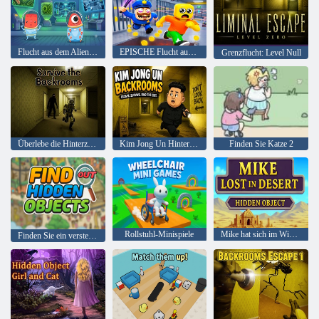
Flucht aus dem Alien-Biolabor
EPISCHE Flucht aus dem Barrys-Gefängnis
Grenzflucht: Level Null
Überlebe die Hinterzimmer
Kim Jong Un Hinterzimmer
Finden Sie Katze 2
Rollstuhl-Minispiele
Mike hat sich im Wimmelbild der Wüste verirrt
Finden Sie ein verstecktes Objekt heraus