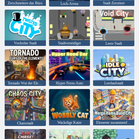
Zerschmettere das Büro
Stadt Zerstörer
Loch-Arena
Verdrehte Stadt
Stadtverteidiger
Leere Stadt
Tornado Wut der Elemente
Hyper-Neon-Auto
Leerlaufstadt
Wackelige Katze
Elemente zusammenführen, Stadt bauen
Chaosstadt