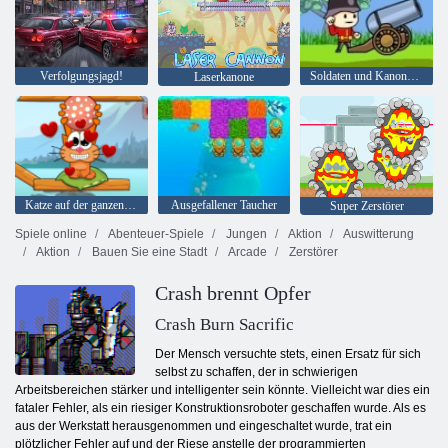
Verfolgungsjagd!
Soldaten und Kanonen: Mountain Attack
Laserkanone
Katze auf der ganzen Welt - Alpenseen
Ausgefallener Taucher
Super Zerstörer
Spiele online
Abenteuer-Spiele
Jungen
Aktion
Auswitterung
Aktion
Bauen Sie eine Stadt
Arcade
Zerstörer
Crash brennt Opfer
Crash Burn Sacrific
Der Mensch versuchte stets, einen Ersatz für sich
selbst zu schaffen, der in schwierigen
Arbeitsbereichen stärker und intelligenter sein könnte. Vielleicht war dies ein
fataler Fehler, als ein riesiger Konstruktionsroboter geschaffen wurde. Als es
aus der Werkstatt herausgenommen und eingeschaltet wurde, trat ein
plötzlicher Fehler auf und der Riese anstelle der programmierten