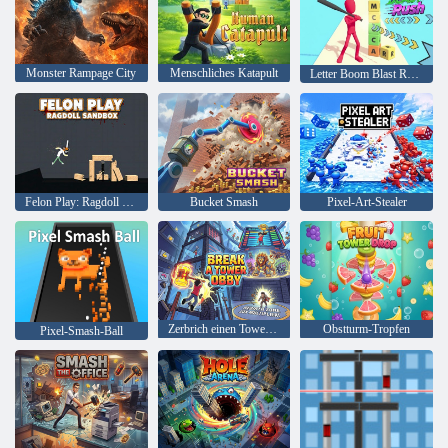
Monster Rampage City
Menschliches Katapult
Letter Boom Blast Rush
Felon Play: Ragdoll Sandbox
Bucket Smash
Pixel-Art-Stealer
Zerbrich einen Tower Obby
Obstturm-Tropfen
Pixel-Smash-Ball