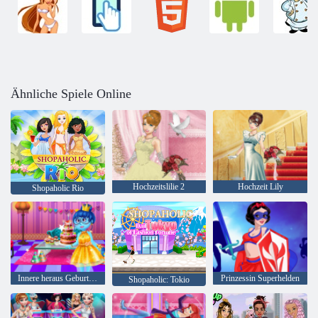
Ähnliche Spiele Online
Hochzeitslilie 2
Hochzeit Lily
Shopaholic Rio
Innere heraus Geburtstagsfeier
Prinzessin Superhelden
Shopaholic: Tokio