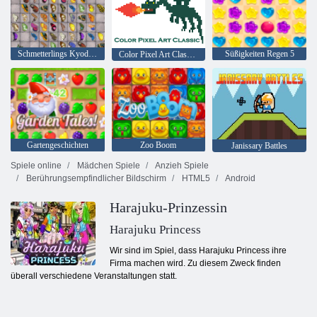
Schmetterlings Kyodai HD
Süßigkeiten Regen 5
Color Pixel Art Classic Classic
Gartengeschichten
Zoo Boom
Janissary Battles
Spiele online
Mädchen Spiele
Anzieh Spiele
Berührungsempfindlicher Bildschirm
HTML5
Android
Harajuku-Prinzessin
Harajuku Princess
Wir sind im Spiel, dass Harajuku Princess ihre
Firma machen wird. Zu diesem Zweck finden
überall verschiedene Veranstaltungen statt.