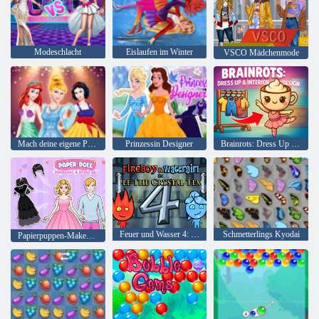
Modeschlacht
Eislaufen im Winter
VSCO Mädchenmode
Mach deine eigene Prinzessin
Prinzessin Designer
Brainrots: Dress Up & Interior Design
Feuer und Wasser 4: Kristalltempel
Schmetterlings Kyodai
Papierpuppen-Makeover und-Verkleidung