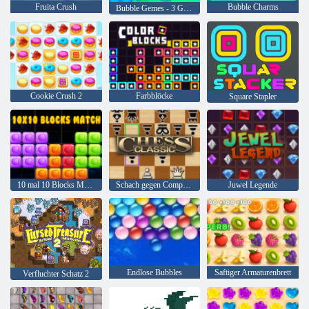
Fruita Crush
Bubble Charms
Bubble Gemes - 3 Gewinnt
Cookie Crush 2
Farbblöcke
Square Stapler
10 mal 10 Blocks Match
Schach gegen Computer
Juwel Legende
Endlose Bubbles
Saftiger Armaturenbrett
Verfluchter Schatz 2