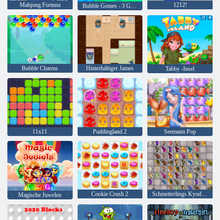
Mahjong Fortuna
1212!
Bubble Gemes - 3 Gewinnt
Bubble Charms
Hinterhältiger James
Tabby -Insel
11x11
Puddingland 2
Seemann Pop
Cookie Crush 2
Schmetterlings Kyodai HD
Magische Juwelen