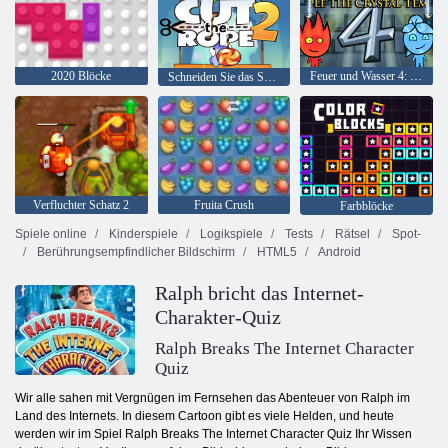
2020 Blöcke
Feuer und Wasser 4: Kristalltempel
Schneiden Sie das Seil 2
Verfluchter Schatz 2
Fruita Crush
Farbblöcke
Spiele online
Kinderspiele
Logikspiele
Tests
Rätsel
Spot-
Berührungsempfindlicher Bildschirm
HTML5
Android
Ralph bricht das Internet-
Charakter-Quiz
Ralph Breaks The Internet Character
Quiz
Wir alle sahen mit Vergnügen im Fernsehen das Abenteuer von Ralph im
Land des Internets. In diesem Cartoon gibt es viele Helden, und heute
werden wir im Spiel Ralph Breaks The Internet Character Quiz Ihr Wissen