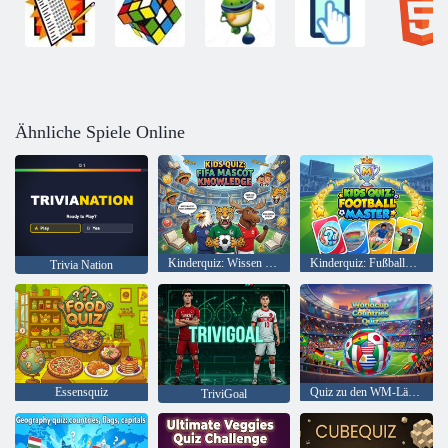
Ähnliche Spiele Online
Kinderquiz: Wissen über FIFA-Maskottchen
Kinderquiz: Fußballmeister
Trivia Nation
Essensquiz
Quiz zu den WM-Ländern
TriviGoal