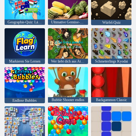
Geographie-Quiz: Länder, Flaggen, Hauptstädte
Ultimative Gemüse-Quiz-Herausforderung
Würfel-Quiz
Markieren Sie Lernen
Wer liebt dich aus Attack on Titan?
Schmetterlings Kyodai
Bubble Shooter endlos
Backgammon Classic
Endlose Bubbles