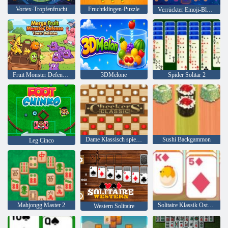
Vortex-Tropfenfrucht
Fruchtklingen-Puzzle
Verrückter Emoji-Blast!
Fruit Monster Defense Tower Defense zusammenführen
3DMelone
Spider Solitär 2
Dame Klassisch spielen
Sushi Backgammon
Leg Cinco
Mahjongg Master 2
Solitaire Klassik Ostern
Western Solitaire