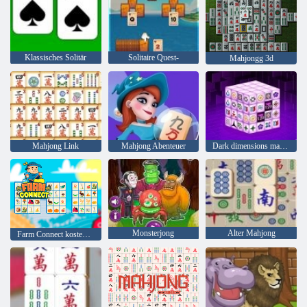
Klassisches Solitär
Solitaire Quest-
Mahjongg 3d
Mahjong Link
Mahjong Abenteuer
Dark dimensions mahjong
Monsterjong
Alter Mahjong
Farm Connect kostenlos