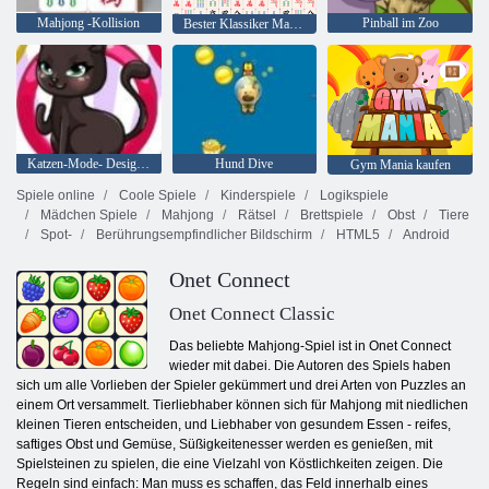
Mahjong -Kollision
Pinball im Zoo
Bester Klassiker Mahjong
Katzen-Mode- Designer
Hund Dive
Gym Mania kaufen
Spiele online
Coole Spiele
Kinderspiele
Logikspiele
Mädchen Spiele
Mahjong
Rätsel
Brettspiele
Obst
Tiere
Spot-
Berührungsempfindlicher Bildschirm
HTML5
Android
Onet Connect
Onet Connect Classic
Das beliebte Mahjong-Spiel ist in Onet Connect
wieder mit dabei. Die Autoren des Spiels haben
sich um alle Vorlieben der Spieler gekümmert und drei Arten von Puzzles an
einem Ort versammelt. Tierliebhaber können sich für Mahjong mit niedlichen
kleinen Tieren entscheiden, und Liebhaber von gesundem Essen - reifes,
saftiges Obst und Gemüse, Süßigkeitenesser werden es genießen, mit
Spielsteinen zu spielen, die eine Vielzahl von Köstlichkeiten zeigen. Die
Regeln sind einfach: Man muss es schaffen, das Feld innerhalb eines