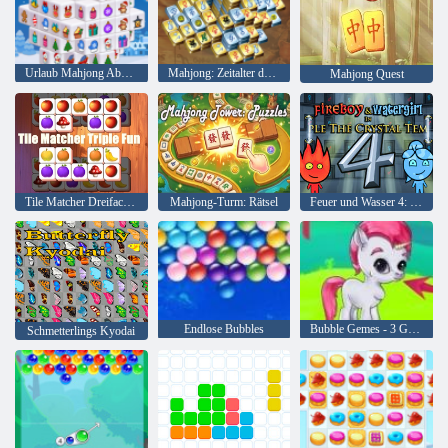
Urlaub Mahjong Abmessungen
Mahjong: Zeitalter der Alchemie
Mahjong Quest
Tile Matcher Dreifachspaß
Mahjong-Turm: Rätsel
Feuer und Wasser 4: Kristalltempel
Endlose Bubbles
Bubble Gemes - 3 Gewinnt
Schmetterlings Kyodai