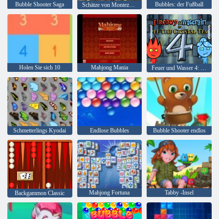
Bubble Shooter Saga
Bubbles: der Fußball
Schätze von Montezuma 2
Holen Sie sich 10
Mahjong Mania
Feuer und Wasser 4: Kristalltempel
Schmetterlings Kyodai
Endlose Bubbles
Bubble Shooter endlos
Mahjong Fortuna
Tabby -Insel
Backgammon Classic