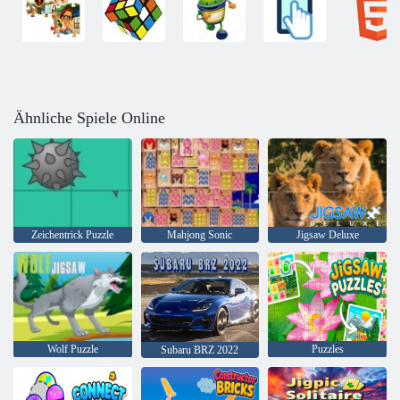
Ähnliche Spiele Online
Zeichentrick Puzzle
Mahjong Sonic
Jigsaw Deluxe
Wolf Puzzle
Puzzles
Subaru BRZ 2022