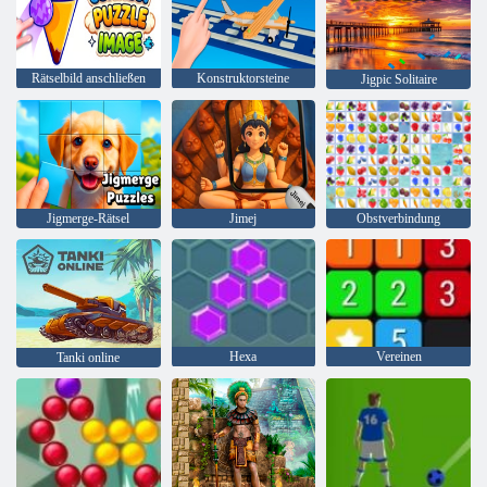
Rätselbild anschließen
Konstruktorsteine
Jigpic Solitaire
Jigmerge-Rätsel
Jimej
Obstverbindung
Hexa
Vereinen
Tanki online