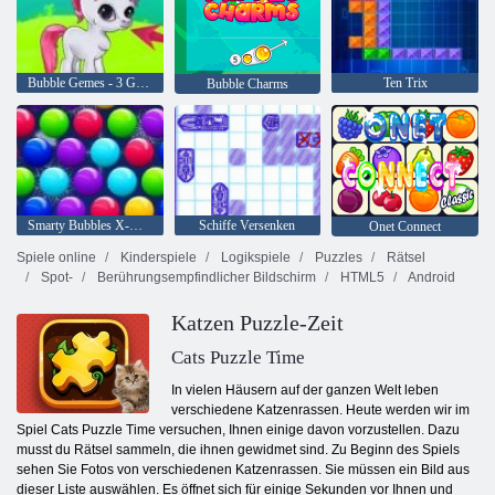
Bubble Gemes - 3 Gewinnt
Ten Trix
Bubble Charms
Smarty Bubbles X-Mas
Schiffe Versenken
Onet Connect
Spiele online
Kinderspiele
Logikspiele
Puzzles
Rätsel
Spot-
Berührungsempfindlicher Bildschirm
HTML5
Android
Katzen Puzzle-Zeit
Cats Puzzle Time
In vielen Häusern auf der ganzen Welt leben
verschiedene Katzenrassen. Heute werden wir im
Spiel Cats Puzzle Time versuchen, Ihnen einige davon vorzustellen. Dazu
musst du Rätsel sammeln, die ihnen gewidmet sind. Zu Beginn des Spiels
sehen Sie Fotos von verschiedenen Katzenrassen. Sie müssen ein Bild aus
dieser Liste auswählen. Es öffnet sich für einige Sekunden vor Ihnen und