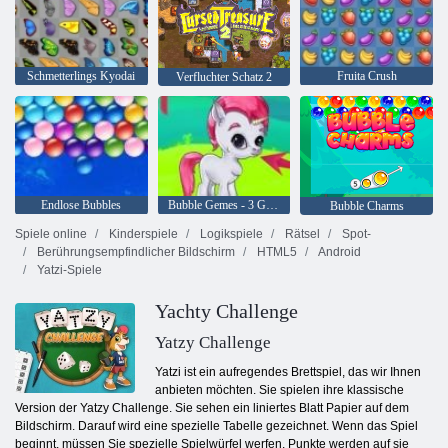
Schmetterlings Kyodai
Fruita Crush
Verfluchter Schatz 2
Endlose Bubbles
Bubble Gemes - 3 Gewinnt
Bubble Charms
Spiele online
Kinderspiele
Logikspiele
Rätsel
Spot-
Berührungsempfindlicher Bildschirm
HTML5
Android
Yatzi-Spiele
Yachty Challenge
Yatzy Challenge
Yatzi ist ein aufregendes Brettspiel, das wir Ihnen
anbieten möchten. Sie spielen ihre klassische
Version der Yatzy Challenge. Sie sehen ein liniertes Blatt Papier auf dem
Bildschirm. Darauf wird eine spezielle Tabelle gezeichnet. Wenn das Spiel
beginnt, müssen Sie spezielle Spielwürfel werfen. Punkte werden auf sie