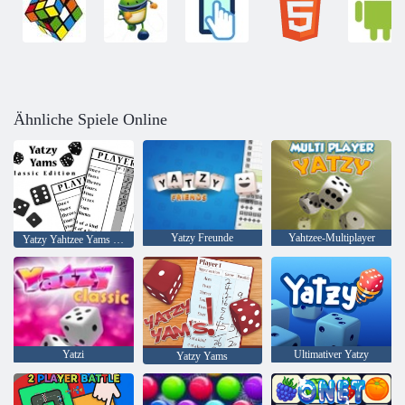
Ähnliche Spiele Online
Yatzy Freunde
Yahtzee-Multiplayer
Yatzy Yahtzee Yams Klassische Ausgabe
Yatzi
Ultimativer Yatzy
Yatzy Yams