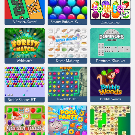
2-Spieler-Kampf
Smarty Bubbles X-Mas
Onet Connect
Waldmatch
Küche Mahjong
Dominoes Klassiker
Juwelen Blitz 3
Bubble Woods
Bubble Shooter HTML5