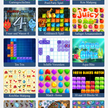
Gartengeschichten
Kris Mahjong
Pool Party Spiel
Feuer und Wasser 4: Kristalltempel
Goldrausch Spiel
Saftiger Armaturenbrett
Ten Trix
Schiffe Versenken
Aqua Blitz
Match -Arena
10 mal 10 Blocks Match
KrisMas Mahjong