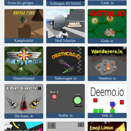
Arena des gierigen Wurms
Gartic. io
Schlangen-3D-Würfel
Kampfwürfel
Shell Schocker
Gotia. io
Himmelskampf
Todeswagen. io
Wanderer. io
Stoßen. io
Hält. io
Die Autos. io