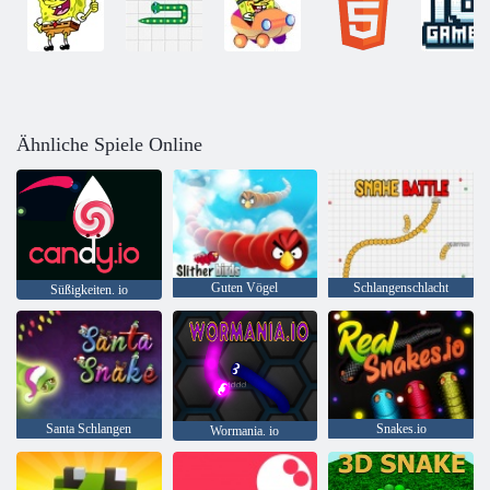
Ähnliche Spiele Online
Guten Vögel
Schlangenschlacht
Süßigkeiten. io
Santa Schlangen
Snakes.io
Wormania. io