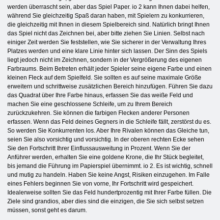
werden überrascht sein, aber das Spiel Paper. io 2 kann Ihnen dabei helfen,
während Sie gleichzeitig Spaß daran haben, mit Spielern zu konkurrieren,
die gleichzeitig mit Ihnen in diesem Spielbereich sind. Natürlich bringt Ihnen
das Spiel nicht das Zeichnen bei, aber bitte ziehen Sie Linien. Selbst nach
einiger Zeit werden Sie feststellen, wie Sie sicherer in der Verwaltung Ihres
Platzes werden und eine klare Linie hinter sich lassen. Der Sinn des Spiels
liegt jedoch nicht im Zeichnen, sondern in der Vergrößerung des eigenen
Farbraums. Beim Betreten erhält jeder Spieler seine eigene Farbe und einen
kleinen Fleck auf dem Spielfeld. Sie sollten es auf seine maximale Größe
erweitern und schrittweise zusätzlichen Bereich hinzufügen. Führen Sie dazu
das Quadrat über Ihre Farbe hinaus, erfassen Sie das weiße Feld und
machen Sie eine geschlossene Schleife, um zu Ihrem Bereich
zurückzukehren. Sie können die farbigen Flecken anderer Personen
erfassen. Wenn das Feld deines Gegners in die Schleife fällt, zerstörst du es.
So werden Sie Konkurrenten los. Aber Ihre Rivalen können das Gleiche tun,
seien Sie also vorsichtig und vorsichtig. In der oberen rechten Ecke sehen
Sie den Fortschritt Ihrer Einflussausweitung in Prozent. Wenn Sie der
Anführer werden, erhalten Sie eine goldene Krone, die Ihr Stück begleitet,
bis jemand die Führung im Papierspiel übernimmt. io 2. Es ist wichtig, schnell
und mutig zu handeln. Haben Sie keine Angst, Risiken einzugehen. Im Falle
eines Fehlers beginnen Sie von vorne, Ihr Fortschritt wird gespeichert.
Idealerweise sollten Sie das Feld hundertprozentig mit Ihrer Farbe füllen. Die
Ziele sind grandios, aber dies sind die einzigen, die Sie sich selbst setzen
müssen, sonst geht es darum.