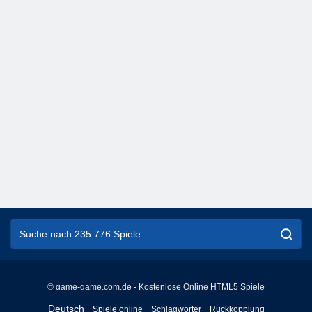
© game-game.com.de - Kostenlose Online HTML5 Spiele
English
Deutsch
Spiele online
Schlagwörter
Rückkopplung