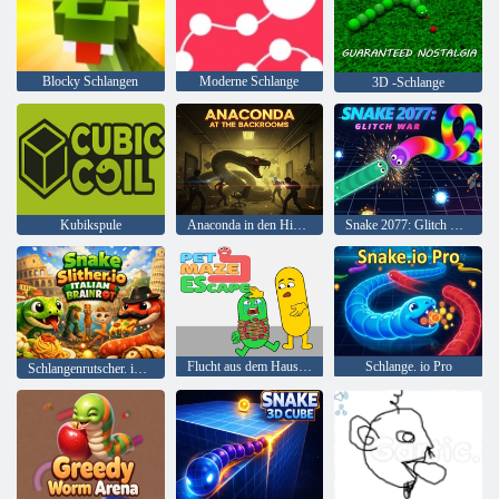
Blocky Schlangen
Moderne Schlange
3D -Schlange
Kubikspule
Anaconda in den Hinterzimmern
Snake 2077: Glitch War
Flucht aus dem Haustierlabyrinth
Schlange. io Pro
Schlangenrutscher. io Italienisch Brainrot