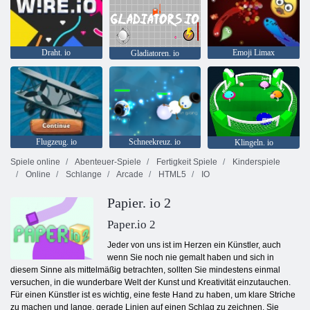
Draht. io
Emoji Limax
Gladiatoren. io
Flugzeug. io
Schneekreuz. io
Klingeln. io
Spiele online
Abenteuer-Spiele
Fertigkeit Spiele
Kinderspiele
Online
Schlange
Arcade
HTML5
IO
Papier. io 2
Paper.io 2
Jeder von uns ist im Herzen ein Künstler, auch
wenn Sie noch nie gemalt haben und sich in
diesem Sinne als mittelmäßig betrachten, sollten Sie mindestens einmal
versuchen, in die wunderbare Welt der Kunst und Kreativität einzutauchen.
Für einen Künstler ist es wichtig, eine feste Hand zu haben, um klare Striche
zu machen und lange, gerade Linien auf einen Schlag zu zeichnen. Sie