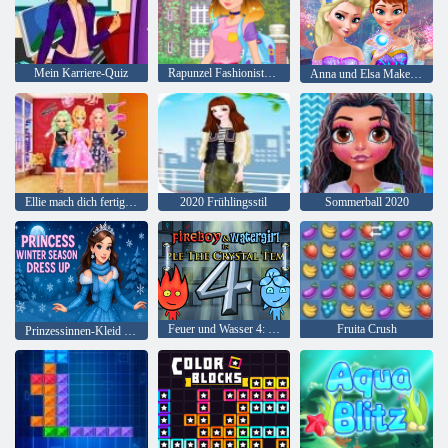
Mein Karriere-Quiz
Rapunzel Fashionista auf dem Sprung
Anna und Elsa Makeover
Ellie mach dich fertig mit mir 2
2020 Frühlingsstil
Sommerball 2020
Feuer und Wasser 4: Kristalltempel
Fruita Crush
Prinzessinnen-Kleid für die Wintersaison