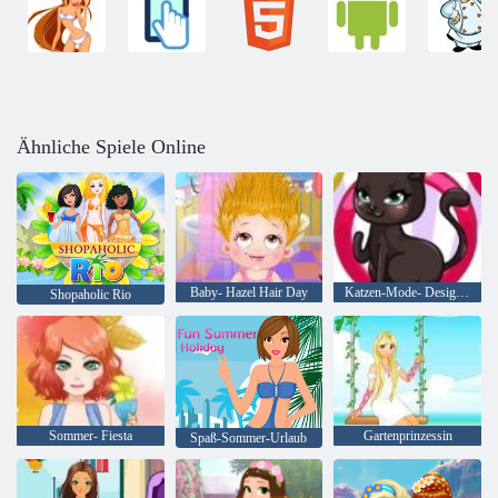
Ähnliche Spiele Online
Baby- Hazel Hair Day
Katzen-Mode- Designer
Shopaholic Rio
Sommer- Fiesta
Gartenprinzessin
Spaß-Sommer-Urlaub