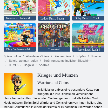
Gute vs. schlechte Mutter
Obby Only Up Challenge
Ladder Rush: Bauen und Rennen fahren
Obby Verbessere deine Geschwindigkeit!
Chaosstadt
Nervenkitzel Rush 4
Spiele online
Abenteuer-Spiele
Kinderspiele
Hüpfen
Runner
Spiele, wo man laufen
Berührungsempfindlicher Bildschirm
HTML5
Begalki
Android
Krieger und Münzen
Warrior and Coins
Im Mittelalter gab es eine besondere Kaste von
Kriegern, die ihre Dienste an verschiedene
Herrscher verkauften. Sie wurden Söldner genannt und alle liebten Gold.
Heute müssen Sie im Spiel Warrior and Coins einem von ihnen helfen, eine
Menge Goldmünzen in einem der Bergtäler zu sammeln. Sie werden sehen,