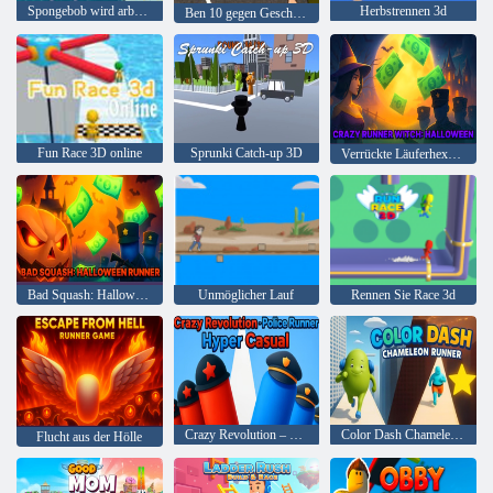
Spongebob wird arbeiten
Herbstrennen 3d
Ben 10 gegen Geschwindigkeit
Fun Race 3D online
Sprunki Catch-up 3D
Verrückte Läuferhexe Halloween
Bad Squash: Halloween Runner
Unmöglicher Lauf
Rennen Sie Race 3d
Crazy Revolution – Police Runner Hyper Casual
Color Dash Chameleon Runner
Flucht aus der Hölle