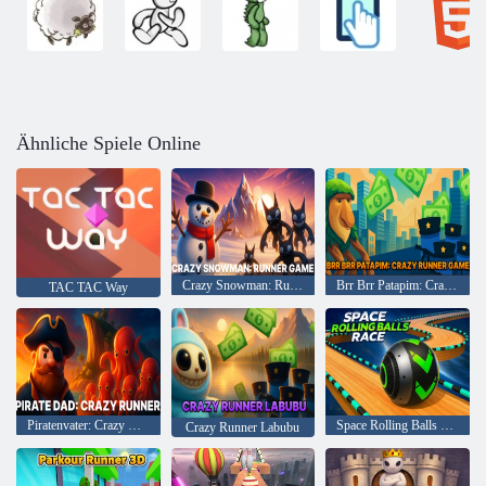
Ähnliche Spiele Online
Crazy Snowman: Runner-Spiel
Brr Brr Patapim: Crazy Runner-Spiel
TAC TAC Way
Piratenvater: Crazy Runner
Space Rolling Balls Race
Crazy Runner Labubu