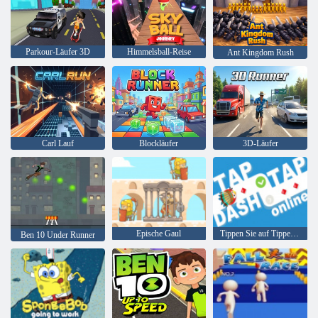
Parkour-Läufer 3D
Himmelsball-Reise
Ant Kingdom Rush
Carl Lauf
Blockläufer
3D-Läufer
Epische Gaul
Tippen Sie auf Tippen Sie auf Dash Online
Ben 10 Under Runner