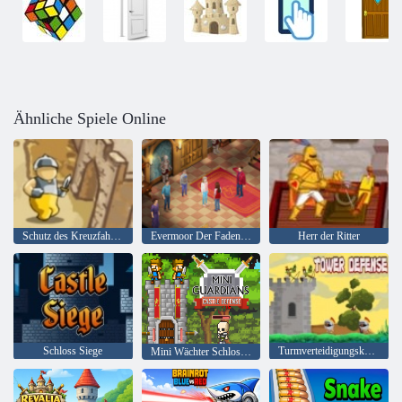
Ähnliche Spiele Online
Schutz des Kreuzfahrers
Evermoor Der Faden des Schicksals
Herr der Ritter
Schloss Siege
Turmverteidigungskönig
Mini Wächter Schloss Verteidigung