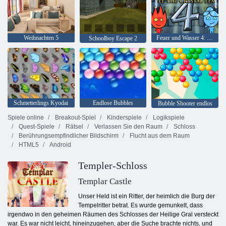
Weihnachten 5
Feuer und Wasser 4: Kristalltempel
Schoolboy Escape 2
Schmetterlings Kyodai
Endlose Bubbles
Bubble Shooter endlos
Spiele online
Breakout-Spiel
Kinderspiele
Logikspiele
Quest-Spiele
Rätsel
Verlassen Sie den Raum
Schloss
Berührungsempfindlicher Bildschirm
Flucht aus dem Raum
HTML5
Android
Templer-Schloss
Templar Castle
Unser Held ist ein Ritter, der heimlich die Burg der
Tempelritter betrat. Es wurde gemunkelt, dass
irgendwo in den geheimen Räumen des Schlosses der Heilige Gral versteckt
war. Es war nicht leicht, hineinzugehen, aber die Suche brachte nichts, und