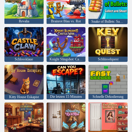
Revalia
Brainrot Blau vs. Rot
Snake of Bullets: Sammeln und schießen!
Schlossklaue
Knight Slingshot: Castle War
Schlüsselquest
Die letzten 15 Minuten
Schnelle Dekodierung
Kitty House Eskapist