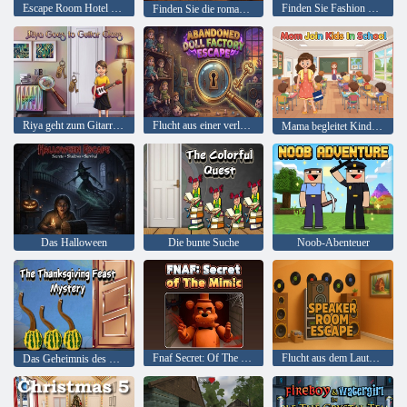
Escape Room Hotel Escape
Finden Sie Fashion Display Luna
Finden Sie die romantischen Vögel Lio & Mira
Riya geht zum Gitarrenunterricht
Flucht aus einer verlassenen Puppenfabrik
Mama begleitet Kinder in der Schule
Das Halloween
Die bunte Suche
Noob-Abenteuer
Fnaf Secret: Of The Mimic
Flucht aus dem Lautsprecherraum
Das Geheimnis des Erntedankfestes