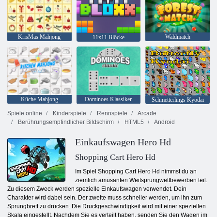
KrisMas Mahjong
Waldmatch
11x11 Blöcke
Küche Mahjong
Dominoes Klassiker
Schmetterlings Kyodai
Spiele online
Kinderspiele
Rennspiele
Arcade
Berührungsempfindlicher Bildschirm
HTML5
Android
Einkaufswagen Hero Hd
Shopping Cart Hero Hd
Im Spiel Shopping Cart Hero Hd nimmst du an
ziemlich amüsanten Weitsprungwettbewerben teil.
Zu diesem Zweck werden spezielle Einkaufswagen verwendet. Dein
Charakter wird dabei sein. Der zweite muss schneller werden, um ihn zum
Sprungbrett zu drücken. Die Druckgeschwindigkeit wird mit einer speziellen
Skala eingestellt. Nachdem Sie es verteilt haben, senden Sie den Wagen im