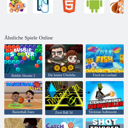
Ähnliche Spiele Online
Die letzten Überlebenden
Fisch im Leerlauf
Bubble Shooter 2
Basketball-Stars
Stickman Außenseiter Bad Boys Mörder
Zwei Ball 3d