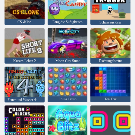
CS -Klon
Fang die Süßigkeiten
Schussauslöser
Kurzes Leben 2
Moon City Stunt
Dschungelsteine
Fruita Crush
Ten Trix
Feuer und Wasser 4: Kristalltempel