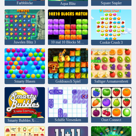
Farbblöcke
Square Stapler
Aqua Blitz
Juwelen Blitz 3
10 mal 10 Blocks Match
Cookie Crush 3
Smarty Blasen
Goldrausch Spiel
Saftiger Armaturenbrett
Schiffe Versenken
Onet Connect
Smarty Bubbles X-Mas