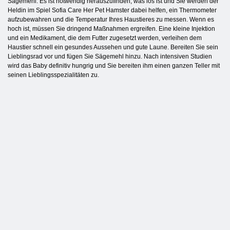
Sägemehl. Es ist notwendig herauszufinden, was los ist und Sie werden der
Heldin im Spiel Sofia Care Her Pet Hamster dabei helfen, ein Thermometer
aufzubewahren und die Temperatur Ihres Haustieres zu messen. Wenn es
hoch ist, müssen Sie dringend Maßnahmen ergreifen. Eine kleine Injektion
und ein Medikament, die dem Futter zugesetzt werden, verleihen dem
Haustier schnell ein gesundes Aussehen und gute Laune. Bereiten Sie sein
Lieblingsrad vor und fügen Sie Sägemehl hinzu. Nach intensiven Studien
wird das Baby definitiv hungrig und Sie bereiten ihm einen ganzen Teller mit
seinen Lieblingsspezialitäten zu.