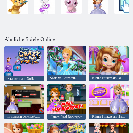
Ähnliche Spiele Online
Sofia vs Bernstein Mode-Wettbewerb
Kleine Prinzessin Beauty Tipps
Krankenhaus Sofia Crazy Theme
Prinzessin Science Class
Kleine Prinzessin Haarbehandlung
James Real Barkeeper