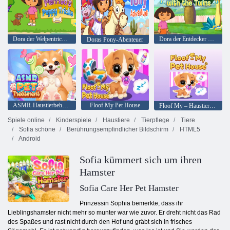
Dora der Welpentrick des Entdeckers Perrito
Dora der Entdecker Doras Spielzeit mit den Zwillingen
Doras Pony-Abenteuer
ASMR-Haustierbehandlung
Floof My Pet House
Floof My – Haustierhaus
Spiele online
Kinderspiele
Haustiere
Tierpflege
Tiere
Sofia schöne
Berührungsempfindlicher Bildschirm
HTML5
Android
Sofia kümmert sich um ihren
Hamster
Sofia Care Her Pet Hamster
Prinzessin Sophia bemerkte, dass ihr
Lieblingshamster nicht mehr so ​​munter war wie zuvor. Er dreht nicht das Rad
des Spaßes und rast nicht durch den Hof und gräbt sich in frisches