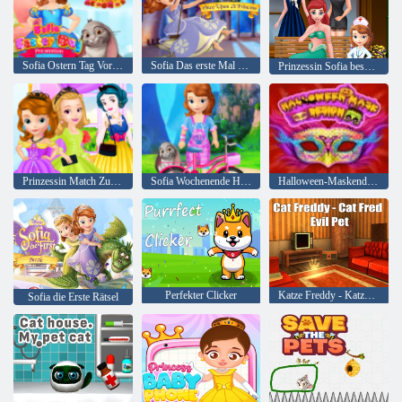
Sofia Ostern Tag Vorbereitung
Sofia Das erste Mal über eine Prinzessin
Prinzessin Sofia beschäftigt Klinik
Prinzessin Match Zubehör
Sofia Wochenende Happy Day
Halloween-Maskendesign
Perfekter Clicker
Katze Freddy - Katze Fred Böses Haustier
Sofia die Erste Rätsel