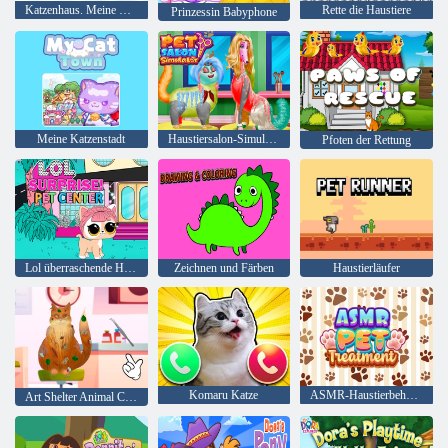
Katzenhaus. Meine Haustierkatze
Rette die Haustiere
Prinzessin Babyphone
Meine Katzenstadt
Haustiersalon-Simulator
Pfoten der Rettung
Lol überraschende Haustierzentrum
Zeichnen und Färben
Haustierläufer
Komaru Katze
ASMR-Haustierbehandlung
Art Shelter Animal Care und Behandlung