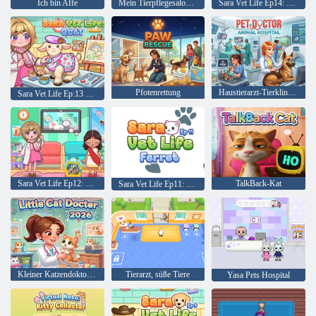
Ich bin Affe
Mein Tierpflegesalon: Obby Dress-Up 3D
Sara Vet Life Ep14: Eule
Pfotenrettung
Haustierarzt-Tierklinik-Abenteuer
Sara Vet Life Ep:13 Ziege
Sara Vet Life Ep12: Chamäleon
TalkBack-Kat
Sara Vet Life Ep11: Frettchen
Kleiner Katzendoktor 2026
Tierarzt, süße Tiere
Yasa Pets Hospital