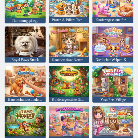
Pfoten & Pillen: Tierklinik
Kindertagesstätte für Babykatzen
Tierrettungspflege
Royal Paws Snack
Niedlicher Welpen-Kindertagesstätten-Salon
Haustiersalon: Netter Doktor
Haustierhundesimulator
Kindertagesstätte für Dschungeltiere
Yasa Pets Village