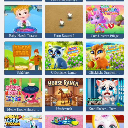
Baby-Hazel: Tierarzt
Farm Raserei 2
Cute Unicorn Pflege
Schäferei
Glücklicher Lemur
Glückliche Streifenhörnchen
Pferderanch
Kind Shelter – Tierpflege und-behandlung
Meine Tasche Haustiere Kitty Cat