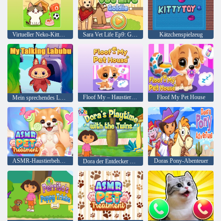
Virtueller Neko-Kitty-Sammler
Sara Vet Life Ep9: Goldie
Kätzchenspielzeug
Floof My – Haustierhaus
Floof My Pet House
Mein sprechendes Labubu
ASMR-Haustierbehandlung
Doras Pony-Abenteuer
Dora der Entdecker Doras Spielzeit mit den Zwillingen