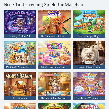
Neue Tierbetreuung Spiele für Mädchen
Galaxy Kitten Pal
Bürstenkatzen-Herausforderung
Tierrettungspflege
Pfoten & Pillen: Tierklinik
Kindertagesstätte für Babykatzen
Royal Paws Snack
Pferderanch
Haustiersalon: Netter Doktor
Niedlicher Welpen-Kindertagesstätten-Salon