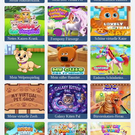
Meine Haustierklinik
Nettes Katzen-Krankenhaus
Schöne virtuelle Katze
Feenpony Fürsorge Abenteuer
Mein Welpenspieltag
Mein süßer Haustierfreund
Einhorn-Schönheitssalon
Meine virtuelle Zoohandlung
Galaxy Kitten Pal
Bürstenkatzen-Herausforderung