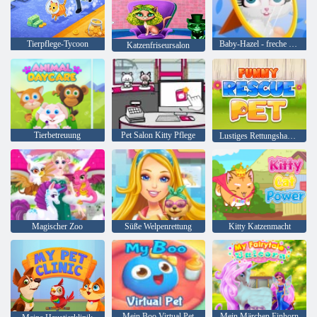
Tierpflege-Tycoon
Baby-Hazel - freche Katze
Katzenfriseursalon
Tierbetreuung
Pet Salon Kitty Pflege
Lustiges Rettungshaustier
Magischer Zoo
Süße Welpenrettung
Kitty Katzenmacht
Mein Boo Virtual Pet
Mein Märchen Einhorn