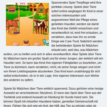
Spannendes Spiel Tierpflege wird Ihre
perfekte Lösung. Spiele über Tiere
sofort online wegtragen Ihr Kind in einer
solchen interessanten und
angenehmen Welt der Pflege eines
geliebten Haustier, werden sie damit
das Kind das Gefühl erwachsen und
verantwortlich ist, wird ihm erlauben, zu
verstehen, dass man ihn so ernste
Dinge wie Care Trust. Natürlich werden
die beliebtesten Spiele für Mädchen
erlaubt sein, weil das, was Mädchen
wollen, um zu helfen und sich in alles verantwortlich. Aber Spiele über Tiere
für Mädchen kann ein großer Spaß und für einen Jungen, der wirklich will ein
Haustier sein. So kann das Kind ihre eigenen Fähigkeiten zu beurteilen, um
Tiere zu kümmern, kann verstehen, nicht, ob seine Sorge wiegen und nicht
von Ihrem Lieblingsspiele abzulenken. Das Kind kann unabhängig für sich
selbst entscheiden, ob er in der Lage, ihre eigenen Interessen zum Wohle
des anderen zu opfern.
Spiele für Mädchen über Tiere wirklich spannend. Dazu gehören eine riesige
Auswahl an verschiedenen Storylines. Er kann das Spiel über Tiere aus der
Tierklinik und endend Auswahl an Kleidung für Hunde Hand sein. Sie
können Spaß mit virtuellen Haustiere haben, genießen Gemeinschaft mit
ihnen. Fühlen Sie sich wie ein Arzt, der hilft, das Tier zu erholen oder ob