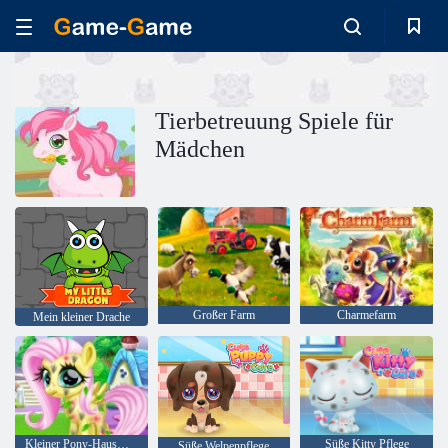
Tierbetreuung Spiele für
Mädchen
Großer Farm
Charmefarm
Mein kleiner Drache
Kleiner Pony-Hausmeister
Süße Kitty Pflege
Süße Welpenpflege