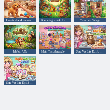
Haustierhundesimulator
Kindertagesstätte für Dschungeltiere
Yasa Pets Village
Ich bin Affe
Mein Tierpflegesalon: Obby Dress-Up 3D
Sara Vet Life Ep14: Eule
Sara Vet Life Ep:13 Ziege