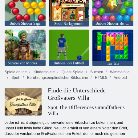
Bubble Shooter Saga
Bubble Shooter: der See
Sushi Backgammon
Schätze von Montezuma 2
Bubbles: der Fußball
Ten Trix
Spiele online
Kinderspiele
Quest-Spiele
Suchen
Wimmelbild
Spot-
Berührungsempfindlicher Bildschirm
HTML5
Android
Finde die Unterschiede
Großvaters Villa
Spot The Differences Grandfather's
Villa
Jeder ist nicht abgeneigt, unerwartet eine Erbschaft zu bekommen, und
unser Held Irwin hatte Glück. Neulich erhielt er von einem Notar den Brief,
dass der verstorbene Großvater seinem Enkel, den er noch nie gesehen