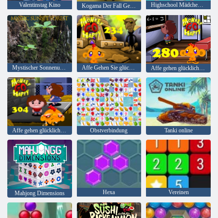
Valentinstag Kino
Highschool Mädchen Hausreinigung
Kogama Der Fall Geisterhaus
Mystischer Sonnenuntergang Wald
Affe Gehen Sie glückliche Stufe 234
Affe gehen glücklich Stadium 280
Affe gehen glücklich Stadium 304
Obstverbindung
Tanki online
Hexa
Vereinen
Mahjong Dimensions