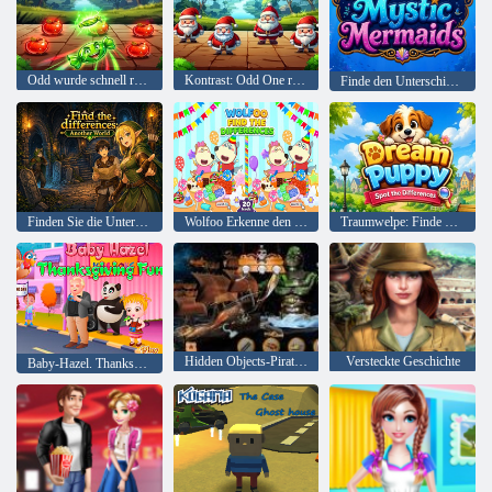
Odd wurde schnell rausgeschmissen
Kontrast: Odd One raus!
Finde den Unterschied Mystische Meerjungfrauen
Finden Sie die Unterschiede in einer anderen Welt
Wolfoo Erkenne den Unterschied
Traumwelpe: Finde die Unterschiede
Hidden Objects-Piraten-Schatz
Versteckte Geschichte
Baby-Hazel. Thanksgiving-Spaß