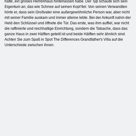
hatte, ein großes Herrenhaus hinterlassen habe. Der Typ schaute sich sein
Eigentum an, das wie Schnee auf seinen Kopf fiel. Von seinen Verwandten
hörte er, dass sein Großvater eine außergewöhnliche Person war, aber nicht
mit seiner Familie auskam und immer alleine lebte. Bei der Ankunft nahm der
Held den Schlüssel und öffnete die Tür. Das erste, was ihm auffiel, war nicht
die raffinierte und reichhaltige Einrichtung, sondern die Tatsache, dass das
ganze Haus in zwei Hälften geteilt ist und beide Hälften sehr ähnlich sind.
Achten Sie zum Spaß in Spot The Differences Grandfather's Villa auf die
Unterschiede zwischen ihnen.