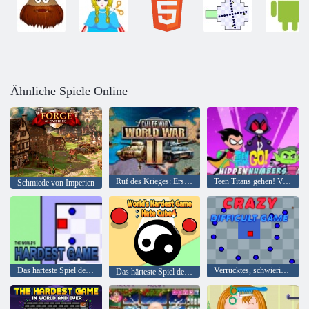
Ähnliche Spiele Online
Ruf des Krieges: Erster Weltkrieg
Teen Titans gehen! Versteckte Zahlen
Schmiede von Imperien
Das härteste Spiel der Welt
Verrücktes, schwieriges Spiel
Das härteste Spiel der Welt: Hat Cube