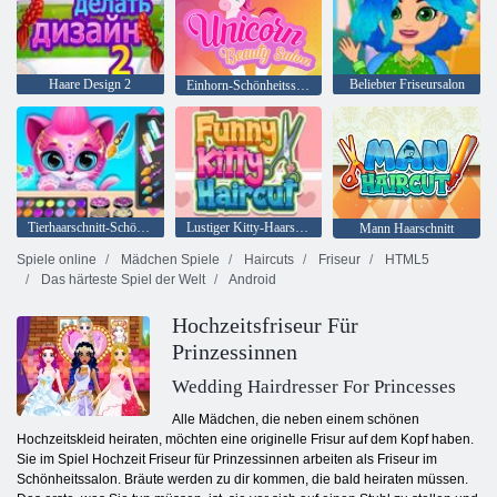
Haare Design 2
Beliebter Friseursalon
Einhorn-Schönheitssalon
Tierhaarschnitt-Schönheitssalon
Lustiger Kitty-Haarschnitt
Mann Haarschnitt
Spiele online
Mädchen Spiele
Haircuts
Friseur
HTML5
Das härteste Spiel der Welt
Android
Hochzeitsfriseur Für
Prinzessinnen
Wedding Hairdresser For Princesses
Alle Mädchen, die neben einem schönen
Hochzeitskleid heiraten, möchten eine originelle Frisur auf dem Kopf haben.
Sie im Spiel Hochzeit Friseur für Prinzessinnen arbeiten als Friseur im
Schönheitssalon. Bräute werden zu dir kommen, die bald heiraten müssen.