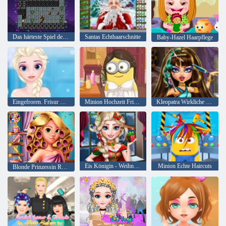
Das härteste Spiel der Welt und aller Zeiten
Santas Echthaarschnitte
Baby-Hazel Haarpflege
Eingefroren. Frisur Design
Minion Hochzeit Frisuren
Kleopatra Wirkliche Haarschnitte
Eis Königin - Weihnachten Real Haarschnitte
Minion Echte Haircuts
Blonde Prinzessin Real Verjüngungskur