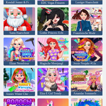
Kendall Jenner & Freunde Friseursalon
Lustiger Haarschnitt
EDC Vegas Frisuren
Santa Haarschnitt
Gothic Princess Echte Haarschnitte
Französische Mode echte Haarschnitte
Elizas Neonfrisur
Magische Meerjungfrau Frisur
Jessie Neujahr #Glam Frisuren
Eliza E Girl Trendy Frisuren
Amandas Sommerfest Echthaarschnitte
Annies Winter Chic Frisuren