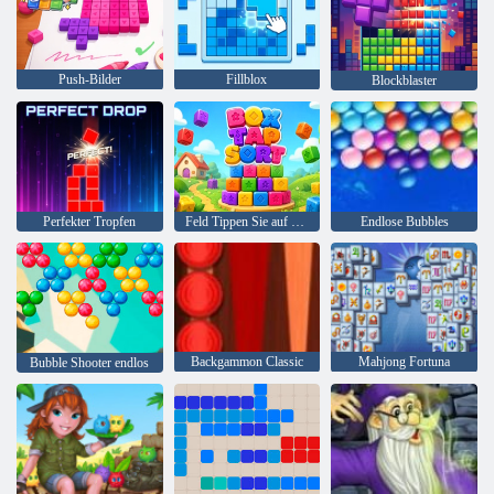
Push-Bilder
Fillblox
Blockblaster
Perfekter Tropfen
Feld Tippen Sie auf Sortieren
Endlose Bubbles
Backgammon Classic
Mahjong Fortuna
Bubble Shooter endlos