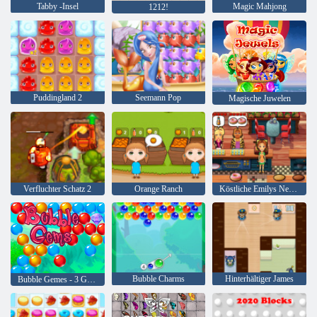
Tabby -Insel
Magic Mahjong
1212!
Puddingland 2
Seemann Pop
Magische Juwelen
Verfluchter Schatz 2
Orange Ranch
Köstliche Emilys New Beginning
Bubble Charms
Hinterhältiger James
Bubble Gemes - 3 Gewinnt