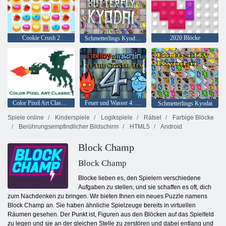
Cookie Crush 2
2020 Blöcke
Schmetterlings Kyodai HD
Color Pixel Art Classic Classic
Feuer und Wasser 4: Kristalltempel
Schmetterlings Kyodai
Spiele online
Kinderspiele
Logikspiele
Rätsel
Farbige Blöcke
Berührungsempfindlicher Bildschirm
HTML5
Android
Block Champ
Block Champ
Blocke lieben es, den Spielern verschiedene
Aufgaben zu stellen, und sie schaffen es oft, dich
zum Nachdenken zu bringen. Wir bieten Ihnen ein neues Puzzle namens
Block Champ an. Sie haben ähnliche Spielzeuge bereits in virtuellen
Räumen gesehen. Der Punkt ist, Figuren aus den Blöcken auf das Spielfeld
zu legen und sie an der gleichen Stelle zu zerstören und dabei entlang und