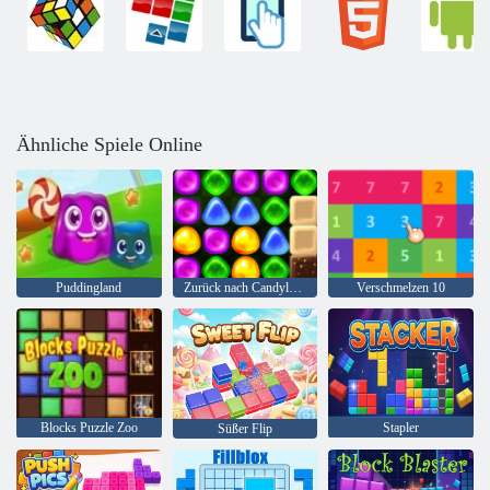
Ähnliche Spiele Online
Puddingland
Zurück nach Candyland 4: Lollipop Garden
Verschmelzen 10
Blocks Puzzle Zoo
Stapler
Süßer Flip