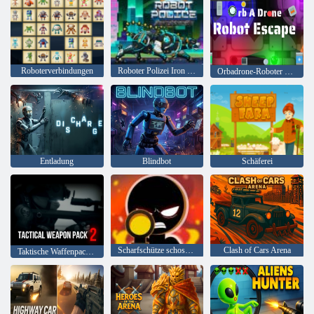
Roboterverbindungen
Roboter Polizei Iron Panther
Orbadrone-Roboter entkommen
Entladung
Blindbot
Schäferei
Scharfschütze schoss 3D
Clash of Cars Arena
Taktische Waffenpackung 2