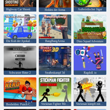
Highway Car Shooting 3D-Actionspiel 2025
Außerirdischer Jäger
Helden der Arena
Die Kuh der Apokalypse
BangBangArena
Dino Squad Adventure
Schwarzer Ritter 2
Straßenkampf 3d
Ragdoll. io
Stickman Fighter Mega Brawl
Stickman kämpft mit 3D
Boxhelden: Punch Champions