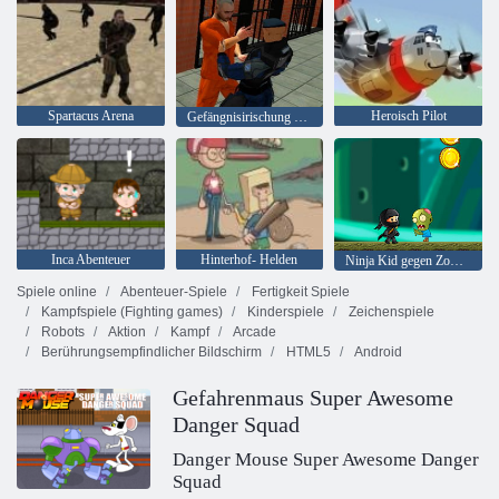
Spartacus Arena
Heroisch Pilot
Gefängnisirischung 2020
Inca Abenteuer
Hinterhof- Helden
Ninja Kid gegen Zombies
Spiele online
Abenteuer-Spiele
Fertigkeit Spiele
Kampfspiele (Fighting games)
Kinderspiele
Zeichenspiele
Robots
Aktion
Kampf
Arcade
Berührungsempfindlicher Bildschirm
HTML5
Android
Gefahrenmaus Super Awesome
Danger Squad
Danger Mouse Super Awesome Danger
Squad