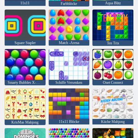
11x11
Aqua Blitz
Farbblöcke
Square Stapler
Match -Arena
Ten Trix
Smarty Bubbles X-Mas
Schiffe Versenken
Onet Connect
11x11 Blöcke
Küche Mahjong
KrisMas Mahjong