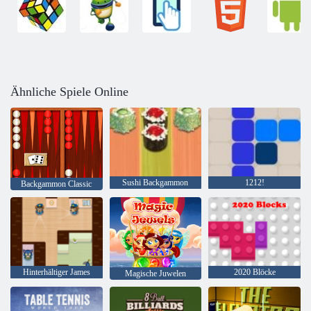
Ähnliche Spiele Online
Sushi Backgammon
1212!
Backgammon Classic
Hinterhältiger James
2020 Blöcke
Magische Juwelen