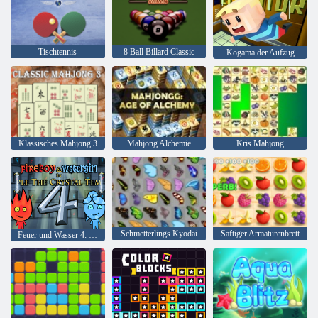
Tischtennis
8 Ball Billard Classic
Kogama der Aufzug
Klassisches Mahjong 3
Mahjong Alchemie
Kris Mahjong
Schmetterlings Kyodai
Saftiger Armaturenbrett
Feuer und Wasser 4: Kristalltempel