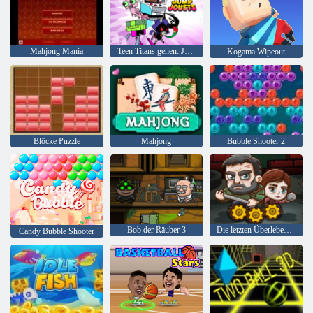
Mahjong Mania
Teen Titans gehen: Jump Joss
Kogama Wipeout
Blöcke Puzzle
Mahjong
Bubble Shooter 2
Bob der Räuber 3
Die letzten Überlebenden
Candy Bubble Shooter