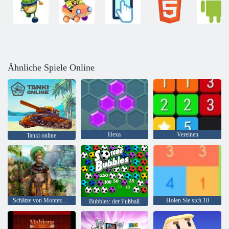
Ähnliche Spiele Online
Hexa
Vereinen
Tanki online
Schätze von Montezuma 2
Holen Sie sich 10
Bubbles: der Fußball