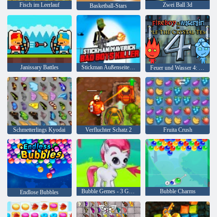
Fisch im Leerlauf
Zwei Ball 3d
Basketball-Stars
Janissary Battles
Stickman Außenseiter Bad Boys Mörder
Feuer und Wasser 4: Kristalltempel
Schmetterlings Kyodai
Verfluchter Schatz 2
Fruita Crush
Bubble Gemes - 3 Gewinnt
Bubble Charms
Endlose Bubbles