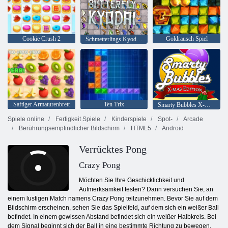
Cookie Crush 2
Goldrausch Spiel
Schmetterlings Kyodai HD
Saftiger Armaturenbrett
Ten Trix
Smarty Bubbles X-Mas
Spiele online
Fertigkeit Spiele
Kinderspiele
Spot-
Arcade
Berührungsempfindlicher Bildschirm
HTML5
Android
Verrücktes Pong
Crazy Pong
Möchten Sie Ihre Geschicklichkeit und
Aufmerksamkeit testen? Dann versuchen Sie, an
einem lustigen Match namens Crazy Pong teilzunehmen. Bevor Sie auf dem
Bildschirm erscheinen, sehen Sie das Spielfeld, auf dem sich ein weißer Ball
befindet. In einem gewissen Abstand befindet sich ein weißer Halbkreis. Bei
dem Signal beginnt sich der Ball in eine bestimmte Richtung zu bewegen.