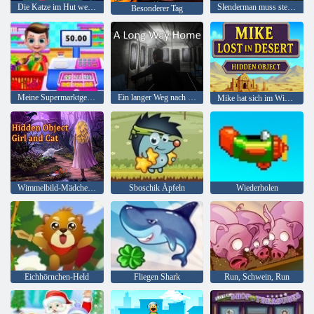
Die Katze im Hut weiß viel über das! Lagerzeit
Slenderman muss sterben: Stille Straßen
Besonderer Tag
Meine Supermarktgeschichte
Ein langer Weg nach Hause
Mike hat sich im Wimmelbild der Wüste verirrt
Wimmelbild-Mädchen und Katze
Sboschik Äpfeln
Wiederholen
Eichhörnchen-Held
Fliegen Shark
Run, Schwein, Run