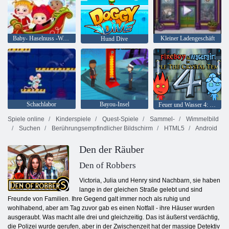
Baby- Haselnuss -Weihnachtsüberraschung
Kleiner Ladengeschäft
Hund Dive
Schachlabor
Bayou-Insel
Feuer und Wasser 4: Kristalltempel
Spiele online
Kinderspiele
Quest-Spiele
Sammel-
Wimmelbild
Suchen
Berührungsempfindlicher Bildschirm
HTML5
Android
Den der Räuber
Den of Robbers
Victoria, Julia und Henry sind Nachbarn, sie haben
lange in der gleichen Straße gelebt und sind
Freunde von Familien. Ihre Gegend galt immer noch als ruhig und
wohlhabend, aber am Tag zuvor gab es einen Notfall - ihre Häuser wurden
ausgeraubt. Was macht alle drei und gleichzeitig. Das ist äußerst verdächtig,
die Polizei wurde gerufen, aber in der Zwischenzeit hat der massige Detektiv