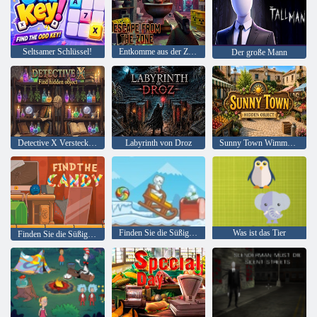
Seltsamer Schlüssel!
Entkomme aus der Zone
Der große Mann
Detective X Verstecktes Objekt finden
Labyrinth von Droz
Sunny Town Wimmelbild
Finden Sie die Süßigkeit: Winter
Was ist das Tier
Finden Sie die Süßigkeit