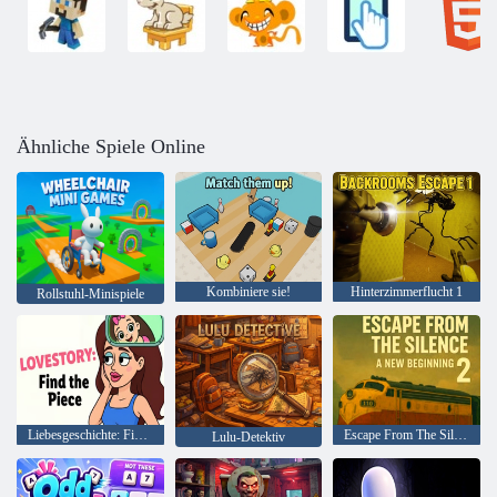
Ähnliche Spiele Online
Kombiniere sie!
Hinterzimmerflucht 1
Rollstuhl-Minispiele
Liebesgeschichte: Finde das Stück
Escape From The Silence 2 ein Neuanfang
Lulu-Detektiv