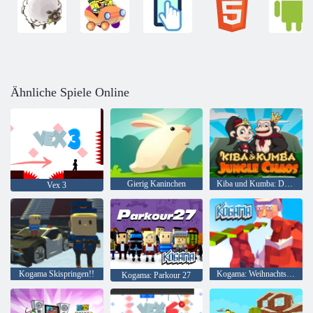
Ähnliche Spiele Online
Gierig Kaninchen
Kiba und Kumba: Dschungelchaos
Vex 3
Kogama Skispringen!!
Kogama: Weihnachtsparkour
Kogama: Parkour 27