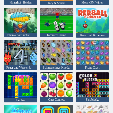
Hinterhof- Helden
Moto x3M Winter
Key & Shield
Totemia: Verfluchte Murmeln
Torhüter Champ
Roter Ball für immer
Feuer und Wasser 4: Kristalltempel
Schmetterlings Kyodai
Fruita Crush
Onet Connect
Farbblöcke
Ten Trix