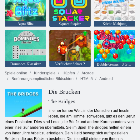
Aqua Blitz
Küche Mahjong
Square Stapler
Dominoes Klassiker
Verfluchter Schatz 2
Bubble Gemes - 3 Gewinnt
Spiele online
Kinderspiele
Hüpfen
Arcade
Berührungsempfindlicher Bildschirm
HTML5
Android
Die Brücken
The Bridges
In einer fernen Welt, in der Menschen auf Inseln
leben, die am Himmel schweben, gibt es den Beruf
eines Postboten. Dies sind Leute, die Briefe und andere Korrespondenz von
einer Insel zur anderen übermitteln. Sie im Spiel The Bridges helfen einem
von ihnen, ihre Arbeit zu erledigen. Dein Held bewegt sich auf speziellen
Brücken, die aus Blöcken bestehen. Die Integrität einiger von ihnen ist