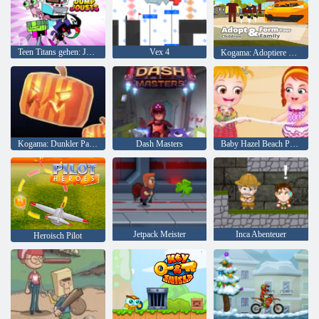
Teen Titans gehen: Jump Joss
Vex 4
Kogama: Adoptiere Kinder und bilde deine Familie
Kogama: Dunkler Parkour
Dash Masters
Baby Hazel Beach Party
Jetpack Meister
Inca Abenteuer
Heroisch Pilot