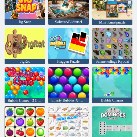
Jig Snap
Solitaire-Bildrätsel
Mini-Kunstpuzzle
JigRot
Flaggen-Puzzle
Schmetterlings Kyodai
Smarty Bubbles X-Mas
Bubble Charms
Bubble Gemes - 3 Gewinnt