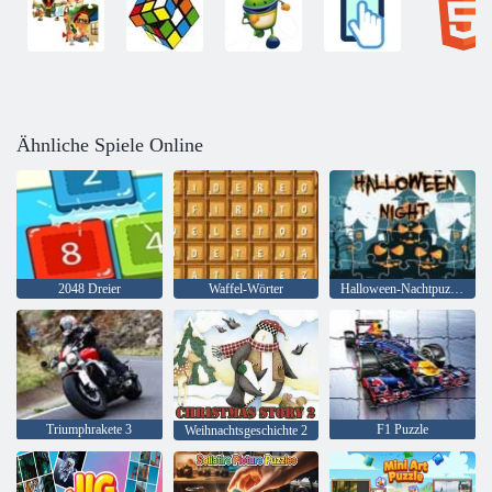
Ähnliche Spiele Online
2048 Dreier
Waffel-Wörter
Halloween-Nachtpuzzle
Triumphrakete 3
F1 Puzzle
Weihnachtsgeschichte 2