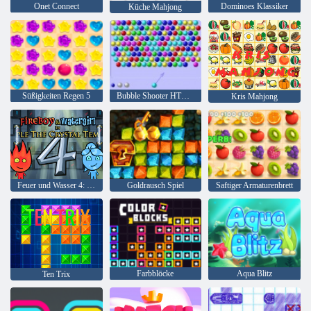
Onet Connect
Dominoes Klassiker
Küche Mahjong
Süßigkeiten Regen 5
Bubble Shooter HTML5
Kris Mahjong
Feuer und Wasser 4: Kristalltempel
Goldrausch Spiel
Saftiger Armaturenbrett
Farbblöcke
Aqua Blitz
Ten Trix