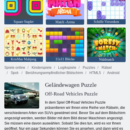
Square Stapler
Schiffe Versenken
Match -Arena
KrisMas Mahjong
11x11 Blöcke
Waldmatch
Spiele online
Kinderspiele
Logikspiele
Puzzles
Rätsel
Spot-
Berührungsempfindlicher Bildschirm
HTML5
Android
Geländewagen Puzzle
Off-Road Vehicles Puzzle
In dem Spiel Off-Road Vehicles Puzzle
präsentieren wir Ihnen eine Reihe von Rätseln, die
verschiedenen Arten von SUVs gewidmet sind. Bevor Sie auf dem Bildschirm
angezeigt werden, werden Bilder mit dem Bild dieser Maschinen angezeigt.
Sie müssen eine davon auswählen. Sobald Sie dies tun, wird es vor Ihnen
geöffnet. Nur ein paar Sekunden können Sie es ansehen, und dann wird es