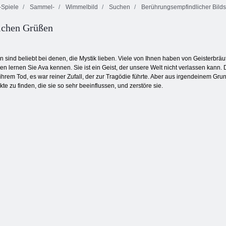
Spiele
Sammel-
Wimmelbild
Suchen
Berührungsempfindlicher Bild
ichen Grüßen
Schmetterlings
Besonderer Tag
Nina Detektiv
Kyodai
 sind beliebt bei denen, die Mystik lieben. Viele von Ihnen haben von Geisterbräute
en lernen Sie Ava kennen. Sie ist ein Geist, der unsere Welt nicht verlassen kann
hrem Tod, es war reiner Zufall, der zur Tragödie führte. Aber aus irgendeinem Grund
kte zu finden, die sie so sehr beeinflussen, und zerstöre sie.