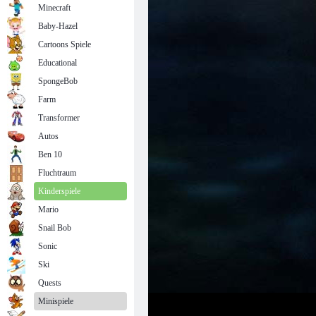
Minecraft
Baby-Hazel
Cartoons Spiele
Educational
SpongeBob
Farm
Transformer
Autos
Ben 10
Fluchtraum
Kinderspiele
Mario
Snail Bob
Sonic
Ski
Quests
Minispiele