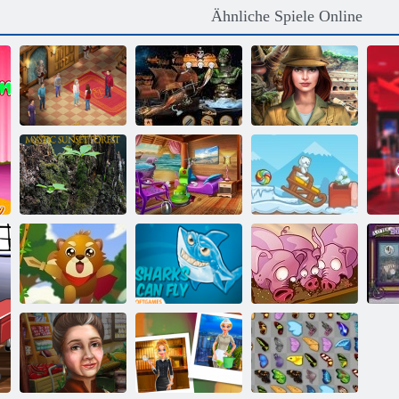
Ähnliche Spiele Online
Evermoor Der
Faden des
Hidden Objects-
Versteckte
Schicksals
Piraten-Schatz
Geschichte
Mystischer
Finden Sie die
Sonnenuntergang
Beach House
Süßigkeit:
Wald
Reinigung
Winter
Eichhörnchen-
Run, Schwein,
Held
Fliegen Shark
Run
L