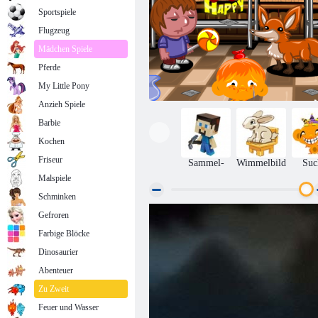
Sportspiele
Flugzeug
Mädchen Spiele
Pferde
My Little Pony
Anzieh Spiele
Barbie
Kochen
Friseur
Sammel-
Wimmelbild
Suc
Malspiele
Schminken
Gefroren
Affe geht glücklich Stufe 295
Farbige Blöcke
Dinosaurier
Abenteuer
Zu Zweit
Feuer und Wasser