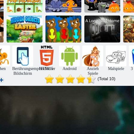
Monkey Go
Happy Stage
Affe Go Happy
Af
Finde das Insekt
343,
Stage 347
Wimmelbild
Ein langer Weg
Hi
Ostern
Rette den Hund
nach Hause
1
hen
Berührungsempfindlicher
HTML5
Android
Anzieh
Malspiele
3
Bildschirm
Spiele
(Total 10)