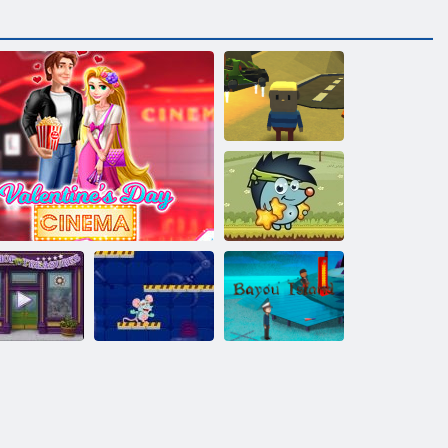
Kogama Der
Fall Geisterhaus
Sboschik Äpfeln
Kleiner
adengeschäft
Valentinstag Kino
Schachlabor
Bayou-Insel