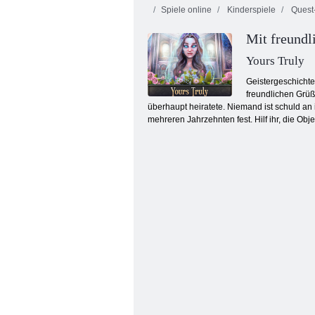
Spiele online
Kinderspiele
Quest-
Mit freundl
Yours Truly
Geistergeschichten
freundlichen Grüß
überhaupt heiratete. Niemand ist schuld an i
Affe gehen glücklich Stadium 280
mehreren Jahrzehnten fest. Hilf ihr, die Obje