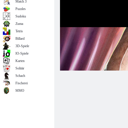
Match 3
Puzzles
Sudoku
Zuma
Tetris
Billard
3D-Spiele
IO-Spiele
Karten
Solitär
Schach
Fischerei
MMO