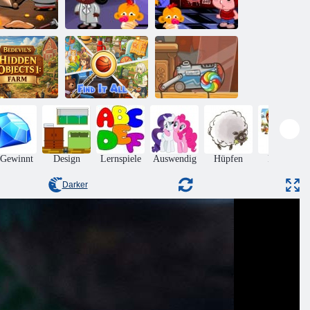
fe Go Happy
Affe Go Happy
Affe GO Happy
Stage 361
Stage 377
Stage 399
Bedevil's
dden Objects
Finden Sie die
: Bauernhof
Finden Sie alles
Süßigkeit
 Gewinnt
Design
Lernspiele
Auswendig
Hüpfen
Puzzles
Darker