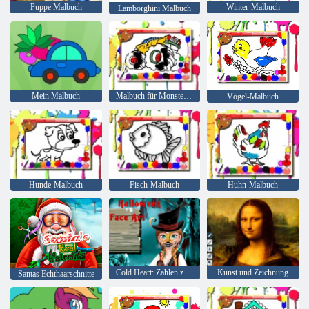
Puppe Malbuch
Winter-Malbuch
Lamborghini Malbuch
Mein Malbuch
Malbuch für Monster Truck
Vögel-Malbuch
Hunde-Malbuch
Fisch-Malbuch
Huhn-Malbuch
Cold Heart: Zahlen zum Gesicht Annas für Halloween
Kunst und Zeichnung
Santas Echthaarschnitte