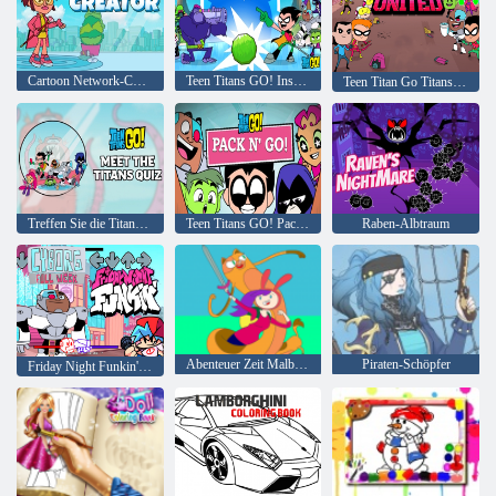
Cartoon Network-Charakterersteller
Teen Titans GO! Inselabenteuer
Teen Titan Go Titans United
Treffen Sie die Titanen! Quiz
Teen Titans GO! Pack'n'Go!
Raben-Albtraum
Abenteuer Zeit Malbuch
Piraten-Schöpfer
Friday Night Funkin' vs Cyborg: Ganze Woche