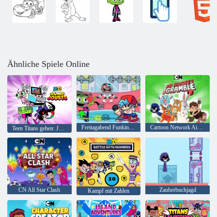
Ähnliche Spiele Online
Freitagabend Funkin 'gegen Beast Boy
Cartoon Network Air Hockey Scramble
Teen Titans gehen: Jump Joss
CN All Star Clash
Zauberbuchjagd
Kampf mit Zahlen