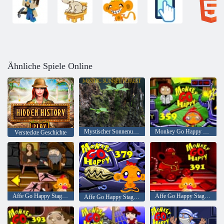
Ähnliche Spiele Online
Mystischer Sonnenuntergang Wald
Monkey Go Happy Stage 359
Versteckte Geschichte
Affe Go Happy Stage 371
Affe Go Happy Stage 391
Affe Go Happy Stage 379