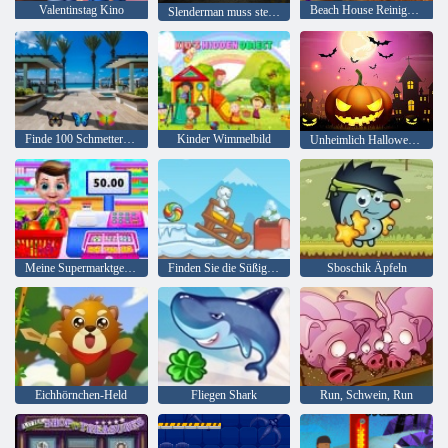
Valentinstag Kino
Beach House Reinigung
Slenderman muss sterben: Stille Straßen
Finde 100 Schmetterlinge
Kinder Wimmelbild
Unheimlich Halloween-Party
Meine Supermarktgeschichte
Finden Sie die Süßigkeit: Winter
Sboschik Äpfeln
Eichhörnchen-Held
Fliegen Shark
Run, Schwein, Run