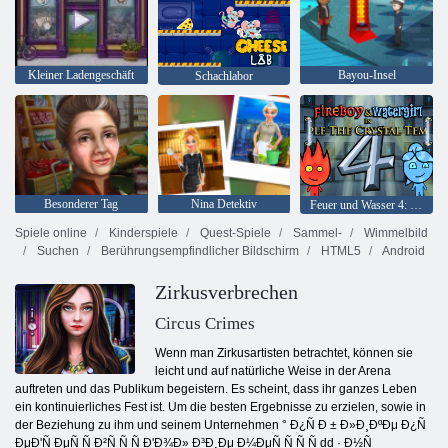
Kleiner Ladengeschäft
Bayou-Insel
Schachlabor
Besonderer Tag
Nina Detektiv
Feuer und Wasser 4: Kristalltempel
Spiele online
Kinderspiele
Quest-Spiele
Sammel-
Wimmelbild
Suchen
Berührungsempfindlicher Bildschirm
HTML5
Android
Zirkusverbrechen
Circus Crimes
Wenn man Zirkusartisten betrachtet, können sie
leicht und auf natürliche Weise in der Arena
auftreten und das Publikum begeistern. Es scheint, dass ihr ganzes Leben
ein kontinuierliches Fest ist. Um die besten Ergebnisse zu erzielen, sowie in
der Beziehung zu ihm und seinem Unternehmen ° Ð¿Ñ Ð ± Ð»Ð¸ÐºÐμ Ð¿Ñ
ÐμÐ'Ñ ÐμÑ Ñ Ð²Ñ Ñ Ñ Ð'Ð¾Ð» Ð³Ð¸Ðμ Ð¼ÐμÑ Ñ Ñ Ñ dd · Ð½Ñ