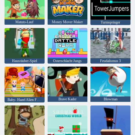
Matuto-Lauf
Money Mover Maker
Turmspringer
Hausräuber-Spiel
Osterschlacht Jungs
Feudalismus 3
Brave Kader
Blowman
Baby- Hazel Alien Freund