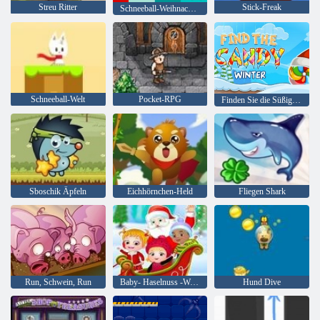
Streu Ritter
Stick-Freak
Schneeball-Weihnachtswelt
Schneeball-Welt
Pocket-RPG
Finden Sie die Süßigkeit: Winter
Sboschik Äpfeln
Eichhörnchen-Held
Fliegen Shark
Run, Schwein, Run
Baby- Haselnuss -Weihnachtsüberraschung
Hund Dive