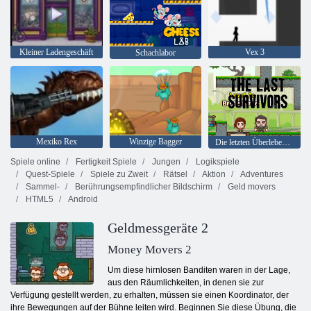
Kleiner Ladengeschäft
Vex 3
Schachlabor
Mexiko Rex
Winzige Bagger
Die letzten Überlebenden
Spiele online
Fertigkeit Spiele
Jungen
Logikspiele
Quest-Spiele
Spiele zu Zweit
Rätsel
Aktion
Adventures
Sammel-
Berührungsempfindlicher Bildschirm
Geld movers
HTML5
Android
Geldmessgeräte 2
Money Movers 2
Um diese hirnlosen Banditen waren in der Lage,
aus den Räumlichkeiten, in denen sie zur
Verfügung gestellt werden, zu erhalten, müssen sie einen Koordinator, der
ihre Bewegungen auf der Bühne leiten wird. Beginnen Sie diese Übung, die