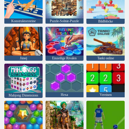
Konstruktorsteine
Puzzle-Solitär-Puzzle
Bildblöcke
Jimej
Einzeilige Rivalen
Tanki online
Hexa
Vereinen
Mahjong Dimensions