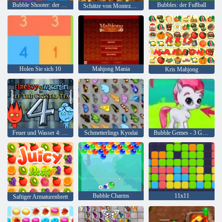
Bubble Shooter: der See
Bubbles: der Fußball
Schätze von Montezuma 2
Holen Sie sich 10
Mahjong Mania
Kris Mahjong
Feuer und Wasser 4: Kristalltempel
Schmetterlings Kyodai
Bubble Gemes - 3 Gewinnt
Bubble Charms
11x11
Saftiger Armaturenbrett