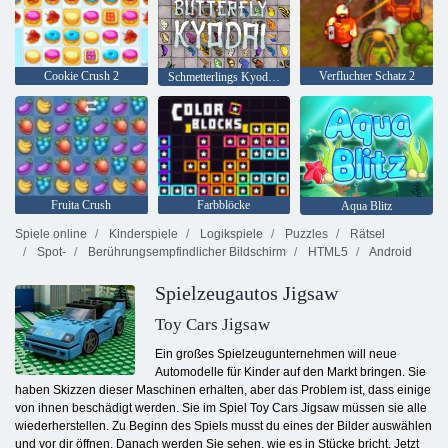
Cookie Crush 2
Verfluchter Schatz 2
Schmetterlings Kyodai HD
Fruita Crush
Farbblöcke
Aqua Blitz
Spiele online
Kinderspiele
Logikspiele
Puzzles
Rätsel
Spot-
Berührungsempfindlicher Bildschirm
HTML5
Android
Spielzeugautos Jigsaw
Toy Cars Jigsaw
Ein großes Spielzeugunternehmen will neue
Automodelle für Kinder auf den Markt bringen. Sie
haben Skizzen dieser Maschinen erhalten, aber das Problem ist, dass einige
von ihnen beschädigt werden. Sie im Spiel Toy Cars Jigsaw müssen sie alle
wiederherstellen. Zu Beginn des Spiels musst du eines der Bilder auswählen
und vor dir öffnen. Danach werden Sie sehen, wie es in Stücke bricht. Jetzt