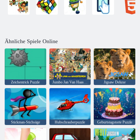
Ähnliche Spiele Online
Zeichentrick Puzzle
Jumbo Jan Van Haasteren
Jigsaw Deluxe
Stickman-Stichsäge
Hubschrauberpuzzle
Geburtstagstorte Puzzle