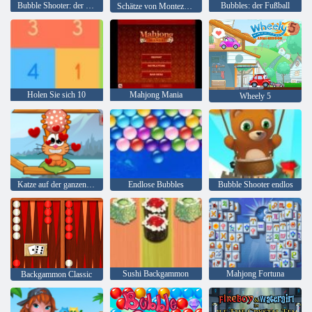
Bubble Shooter: der See
Bubbles: der Fußball
Schätze von Montezuma 2
Holen Sie sich 10
Mahjong Mania
Wheely 5
Katze auf der ganzen Welt - Alpenseen
Endlose Bubbles
Bubble Shooter endlos
Sushi Backgammon
Mahjong Fortuna
Backgammon Classic