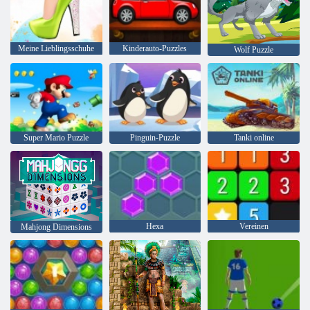
Meine Lieblingsschuhe
Kinderauto-Puzzles
Wolf Puzzle
Super Mario Puzzle
Pinguin-Puzzle
Tanki online
Hexa
Vereinen
Mahjong Dimensions