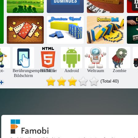
Dominoes Spiel
Domino
S
Okey Online
Online
Multiplayer
Erstaunliche
Dominosteine
Domino: Kozel
Domino-Rolle
Do
ot-
Berührungsempfindlicher
HTML5
Android
Weltraum
Zombie
Bildschirm
(Total 40)