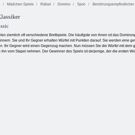
e
Mädchen Spiele
Rätsel
Domino
Spot-
Berührungsempfindlicher 
lassiker
Bubble Shooter
Fruita Crush
Endlose Bubbles
endlos
ssic
elen ziemlich oft verschiedene Brettspiele. Die häufigste von ihnen ist das Domino
rinnern. Sie und Ihr Gegner erhalten Würfel mit Punkten darauf. Sie werden eine
eren. Ihr Gegner wird einen Gegenzug machen. Nun müssen Sie die Würfel mit dem
ihn vom Stapel nehmen. Der Gewinner des Spiels ist derjenige, der die ersten Würfe