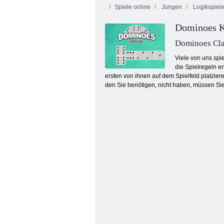
Spiele online
Jungen
Logikspiel
Dominoes K
Dominoes Cla
Viele von uns spi
die Spielregeln e
ersten von ihnen auf dem Spielfeld platzi
Feuer und Wasser 4: Kristalltempel
den Sie benötigen, nicht haben, müssen Sie 