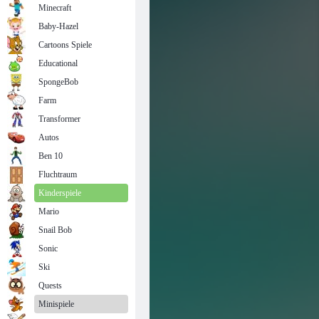
Minecraft
Baby-Hazel
Cartoons Spiele
Educational
SpongeBob
Farm
Transformer
Autos
Ben 10
Fluchtraum
Kinderspiele
Mario
Snail Bob
Sonic
Ski
Quests
Minispiele