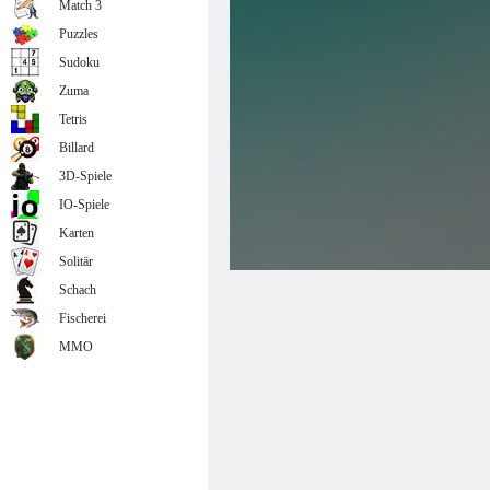
Match 3
Puzzles
Sudoku
Zuma
Tetris
Billard
3D-Spiele
IO-Spiele
Karten
Solitär
Schach
Fischerei
MMO