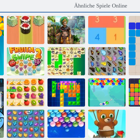
Ähnliche Spiele Online
Sushi
Schätze von
Holen Sie sich
Backgammon
Montezuma 2
10
Schmetterlings
Fruita Swipe 2
Kris Mahjong
Kyodai
Saftiger
Armaturenbrett
Ten Trix
Bubble Charms