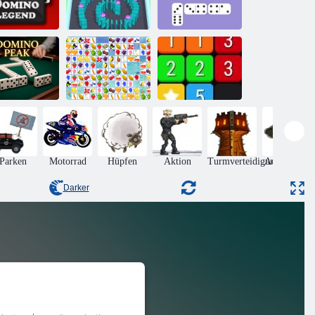
piel Domino
Domino -
Legend
Wahnsinn
Spiel Dominoes
mino-Gipfel
Obstverbindung
Vereinen
Parken
Motorrad
Hüpfen
Aktion
Turmverteidigung
Adventures
Darker