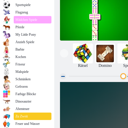
Sportspiele
Flugzeug
Mädchen Spiele
Pferde
My Little Pony
Anzieh Spiele
Barbie
Kochen
Friseur
Rätsel
Domino
Sp
Malspiele
Schminken
Gefroren
Dominolatino
Farbige Blöcke
Dinosaurier
Abenteuer
Zu Zweit
Feuer und Wasser