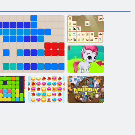
Mahjong
Connect:
Woodventure
Bubble Gemes -
3 Gewinnt
Verfluchter
11x11
1212!
Cookie Crush 2
Schatz 2