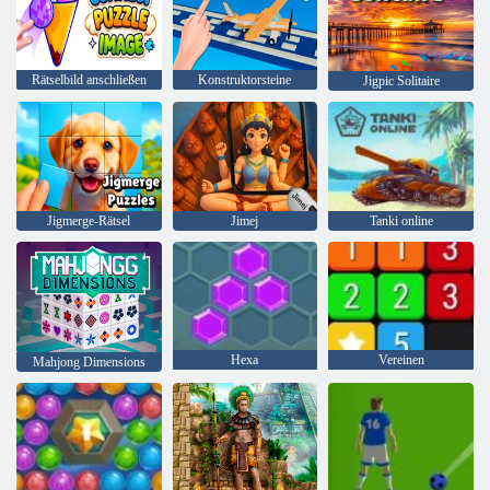
Rätselbild anschließen
Konstruktorsteine
Jigpic Solitaire
Jigmerge-Rätsel
Jimej
Tanki online
Hexa
Vereinen
Mahjong Dimensions