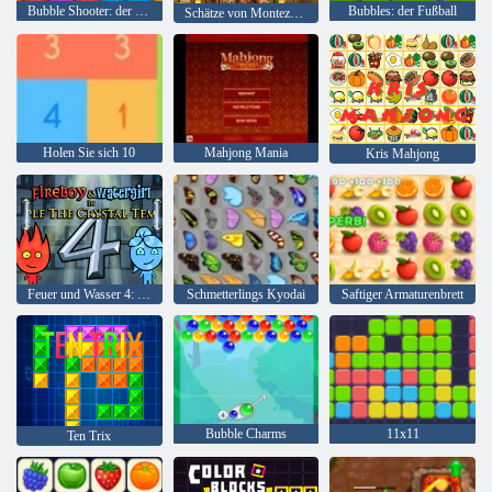
Bubble Shooter: der See
Bubbles: der Fußball
Schätze von Montezuma 2
Holen Sie sich 10
Mahjong Mania
Kris Mahjong
Feuer und Wasser 4: Kristalltempel
Schmetterlings Kyodai
Saftiger Armaturenbrett
Bubble Charms
11x11
Ten Trix