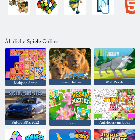
Ähnliche Spiele Online
Jigsaw Deluxe
Wolf Puzzle
Mahjong Sonic
Subaru BRZ 2022
Aufkleberkunstbuch
Puzzles