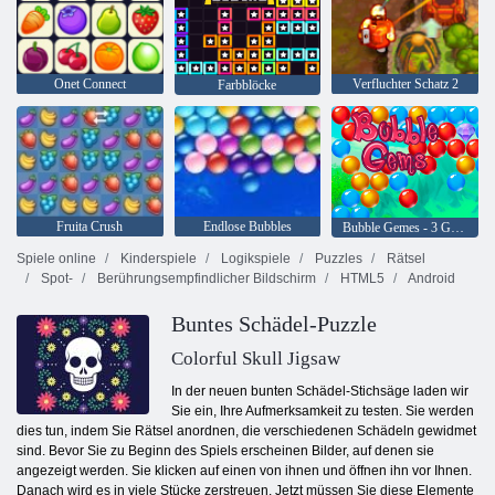
Onet Connect
Verfluchter Schatz 2
Farbblöcke
Fruita Crush
Endlose Bubbles
Bubble Gemes - 3 Gewinnt
Spiele online
Kinderspiele
Logikspiele
Puzzles
Rätsel
Spot-
Berührungsempfindlicher Bildschirm
HTML5
Android
Buntes Schädel-Puzzle
Colorful Skull Jigsaw
In der neuen bunten Schädel-Stichsäge laden wir
Sie ein, Ihre Aufmerksamkeit zu testen. Sie werden
dies tun, indem Sie Rätsel anordnen, die verschiedenen Schädeln gewidmet
sind. Bevor Sie zu Beginn des Spiels erscheinen Bilder, auf denen sie
angezeigt werden. Sie klicken auf einen von ihnen und öffnen ihn vor Ihnen.
Danach wird es in viele Stücke zerstreuen. Jetzt müssen Sie diese Elemente