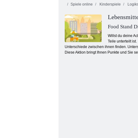
Spiele online
Kinderspiele
Logiks
Lebensmitte
Food Stand D
Willst du deine A
Teile unterteilt i
Unterschiede zwischen ihnen finden. Unters
Feuer und Wasser 4: Kristalltempel
Diese Aktion bringt Ihnen Punkte und Sie set