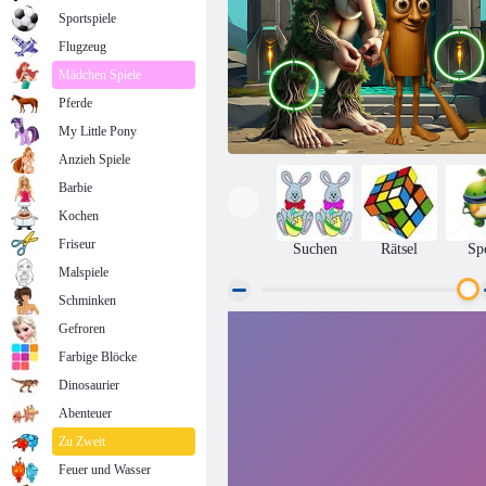
Sportspiele
Flugzeug
Mädchen Spiele
Pferde
My Little Pony
Anzieh Spiele
Barbie
Kochen
Friseur
Suchen
Rätsel
Sp
Malspiele
Schminken
Gefroren
Italienische Brainrot finden die Unterschiede
Farbige Blöcke
Dinosaurier
Abenteuer
Zu Zweit
Feuer und Wasser