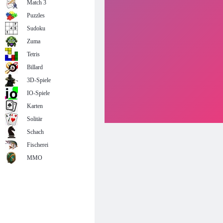
Match 3
Puzzles
Sudoku
Zuma
Tetris
Billard
3D-Spiele
IO-Spiele
Karten
Solitär
Schach
Fischerei
MMO