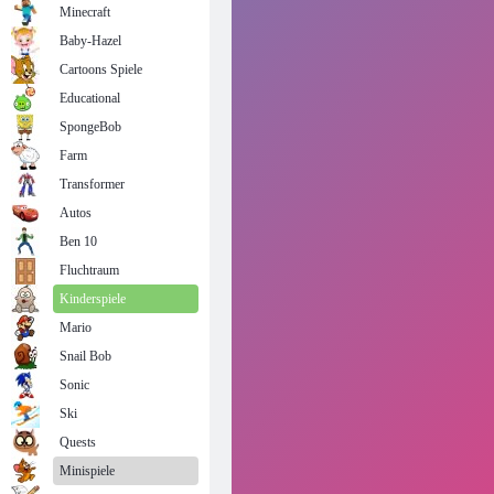
Minecraft
Baby-Hazel
Cartoons Spiele
Educational
SpongeBob
Farm
Transformer
Autos
Ben 10
Fluchtraum
Kinderspiele
Mario
Snail Bob
Sonic
Ski
Quests
Minispiele