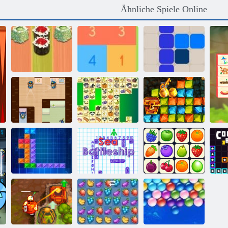
Ähnliche Spiele Online
Sushi
Holen Sie sich
Backgammon
10
1212!
Hinterhältiger
Goldrausch
James
Kris Mahjong
Spiel
Schiffe
Ten Trix
Versenken
Onet Connect