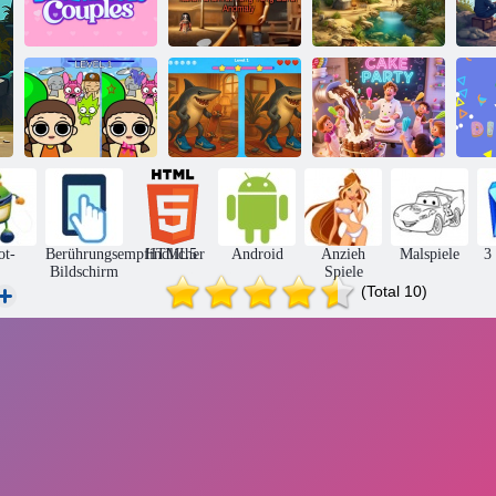
Italienische
Finden Sie die
Brainrot Tung
Wüstenoase
Unterschiede
Tung Sahur
versteckte
Paare
Anomalie
Geheimnisse
Pix
Italienischer
Brainrot: Finden
Finden Sie die
Sprunki und
Sie den
Unterschiede:
G
Tintenfischspielunterschied
Unterschied
Muttertagsbacken
a
ot-
Berührungsempfindlicher
HTML5
Android
Anzieh
Malspiele
3
Bildschirm
Spiele
(Total 10)