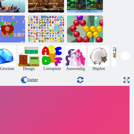
Dummheit
Minecraft Lava
Damhur Sahur
Chicken
elunterschiede
Unterschied
Unterschied
leicher und
Bubble Shooter
nderes Donut
Obstverbindung
Saga
 Gewinnt
Design
Lernspiele
Auswendig
Hüpfen
Puzzles
Darker