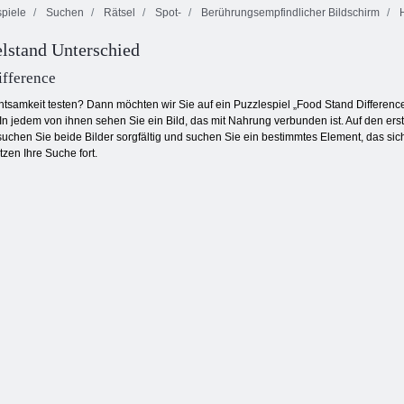
piele
Suchen
Rätsel
Spot-
Berührungsempfindlicher Bildschirm
lstand Unterschied
Verfluchter
Schatz 2
Fruita Crush
Endlose Bubbles
ifference
chtsamkeit testen? Dann möchten wir Sie auf ein Puzzlespiel „Food Stand Differenc
st. In jedem von ihnen sehen Sie ein Bild, das mit Nahrung verbunden ist. Auf den er
uchen Sie beide Bilder sorgfältig und suchen Sie ein bestimmtes Element, das sich
zen Ihre Suche fort.