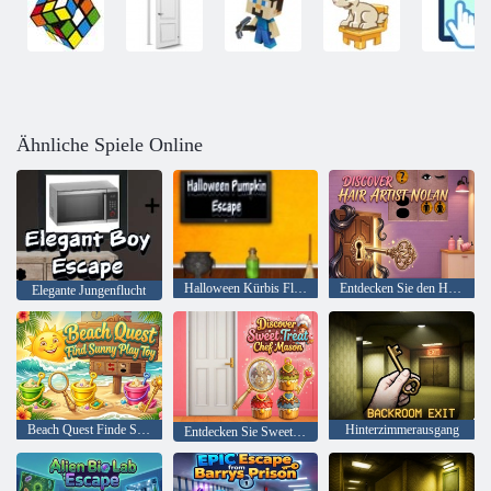
Ähnliche Spiele Online
Halloween Kürbis Flucht
Entdecken Sie den Haarkünstler Nolan
Elegante Jungenflucht
Beach Quest Finde Sunny Play Toy
Hinterzimmerausgang
Entdecken Sie Sweet Treat Chef Mason