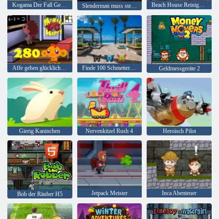
Kogama Der Fall Geisterhaus
Beach House Reinigung
Slenderman muss sterben: Stille Straßen
Affe gehen glücklich Stadium 280
Finde 100 Schmetterlinge
Geldmessgeräte 2
Gierig Kaninchen
Nervenkitzel Rush 4
Heroisch Pilot
Jetpack Meister
Inca Abenteuer
Bob der Räuber H5