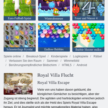
Euro-Fußball-Sprint
Feuer und Wasser 4: Kristalltempel
Winterabenteuer
Schmetterlings Kyodai
Endlose Bubbles
Bubble Shooter endlos
Spiele online
Breakout-Spiel
Kinderspiele
Logikspiele
Rätsel
Verlassen Sie den Raum
Sammel-
Wimmelbild
Berührungsempfindlicher Bildschirm
HTML5
Android
Royal Villa Flucht
Royal Villa Escape
Viele von uns haben davon geträumt, die
königlichen Gemächer zu besichtigen, aber der
Zugang ist streng begrenzt. Die agilsten und hartnäckigsten erreichen jedoch
ihr Ziel, und dies stellte sich als der Held des Spiels Royal Villa Escape
heraus. Er ist Journalist und möchte sensationelles Material haben, also