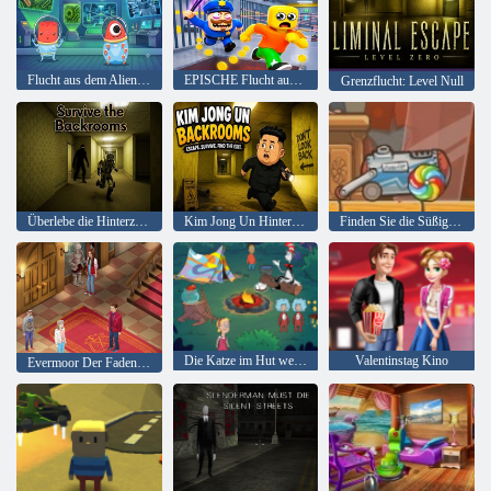
Flucht aus dem Alien-Biolabor
EPISCHE Flucht aus dem Barrys-Gefängnis
Grenzflucht: Level Null
Überlebe die Hinterzimmer
Kim Jong Un Hinterzimmer
Finden Sie die Süßigkeit
Die Katze im Hut weiß viel über das! Lagerzeit
Valentinstag Kino
Evermoor Der Faden des Schicksals