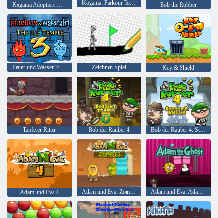
Kogama: Parkour Tourist 30 Level
Kogama Adoptiere mich
Bob the Robber
Feuer und Wasser 3: Der Eistempel
Zeichnen Spiel
Key & Shield
Tapferer Ritter
Bob der Räuber 4
Bob der Räuber 4: Staffel 2 Russland
Adam und Eva: Zombies
Adam und Eva: Adam der Geist
Adam und Eva 4