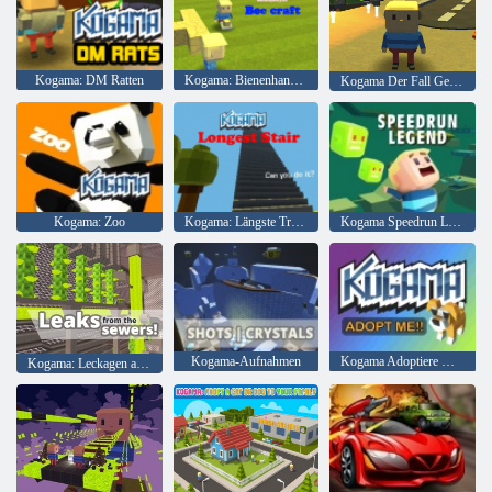
Kogama: DM Ratten
Kogama: Bienenhandwerk
Kogama Der Fall Geisterhaus
Kogama: Zoo
Kogama: Längste Treppe
Kogama Speedrun Legende
Kogama-Aufnahmen
Kogama Adoptiere mich
Kogama: Leckagen aus der Kanalisation