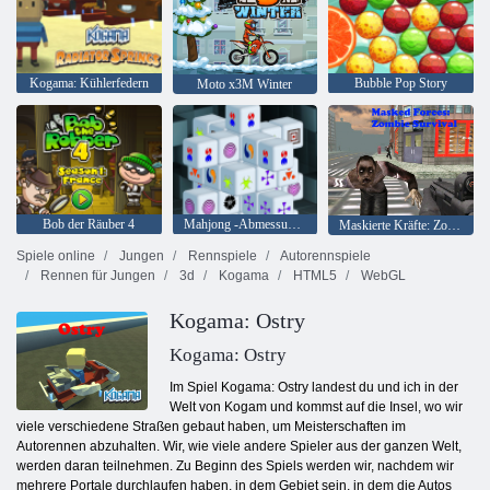
Kogama: Kühlerfedern
Bubble Pop Story
Moto x3M Winter
Bob der Räuber 4
Mahjong -Abmessungen 15 Minuten
Maskierte Kräfte: Zombie-Überleben
Spiele online
Jungen
Rennspiele
Autorennspiele
Rennen für Jungen
3d
Kogama
HTML5
WebGL
Kogama: Ostry
Kogama: Ostry
Im Spiel Kogama: Ostry landest du und ich in der
Welt von Kogam und kommst auf die Insel, wo wir
viele verschiedene Straßen gebaut haben, um Meisterschaften im
Autorennen abzuhalten. Wir, wie viele andere Spieler aus der ganzen Welt,
werden daran teilnehmen. Zu Beginn des Spiels werden wir, nachdem wir
mehrere Portale durchlaufen haben, in dem Gebiet sein, in dem die Autos