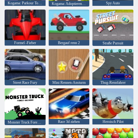
Kogama: Parkour Tourist 30 Level
Spy Auto
Kogama: Adoptieren Sie eine Katze oder einen Hund für Ihre Familie
Formel -Fieber
Bergauf renn 2
Straße Pursuit
Street Race Fury
Mini Rennen-Ansturm
Thug-Rennfahrer
Race 3d ziehen
Heroisch Pilot
Monster Truck Forest-Lieferung