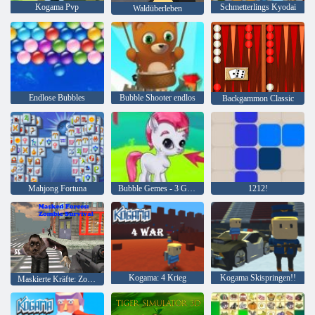
Kogama Pvp
Schmetterlings Kyodai
Waldüberleben
Endlose Bubbles
Bubble Shooter endlos
Backgammon Classic
Mahjong Fortuna
Bubble Gemes - 3 Gewinnt
1212!
Kogama: 4 Krieg
Kogama Skispringen!!
Maskierte Kräfte: Zombie-Überleben