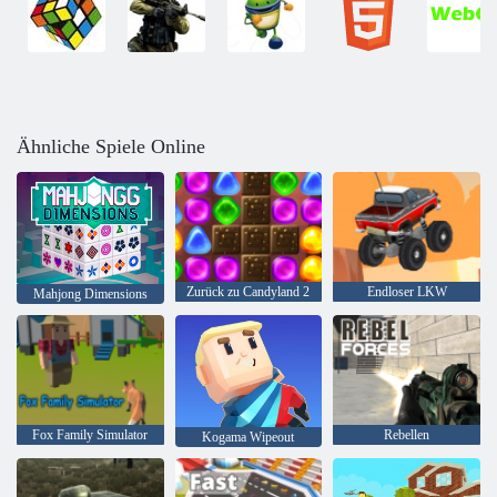
Ähnliche Spiele Online
Zurück zu Candyland 2
Endloser LKW
Mahjong Dimensions
Fox Family Simulator
Rebellen
Kogama Wipeout