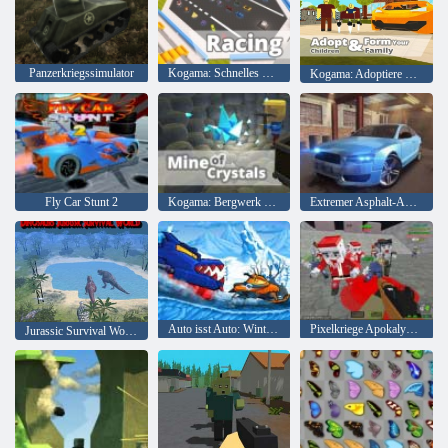
Panzerkriegssimulator
Kogama: Schnelles Rennen
Kogama: Adoptiere Kinder und bilde deine Familie
Fly Car Stunt 2
Kogama: Bergwerk der Kristalle
Extremer Asphalt-Autorennen
Auto isst Auto: Winterabenteuer
Pixelkriege Apokalypse Zombie
Jurassic Survival World der Dinosaurier