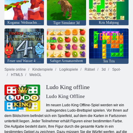
Kogama: Weihnachtsparkour
Kris Mahjong
Tiger Simulator 3d
Feuer und Wasser 4: Kristalltempel
Saftiger Armaturenbrett
Ten Trix
Spiele online
Kinderspiele
Logikspiele
Rätsel
3d
Spot-
HTML5
WebGL
Ludo King offline
Ludo King Offline
Im neuen Ludo King Offline-Spiel werden wir ein
aufregendes Ludo-Brettspiel spielen. Vor Ihnen auf
dem Bildschirm befindet sich ein Spielfeld, auf dem die Karten in Farbzonen
unterteilt liegen. Jeder Teilnehmer erhält Figuren einer bestimmten Farbe.
Die Aufgabe besteht darin, Ihre Figur durch die gesamte Karte in ein
bestimmtes Gebiet zu zeichnen. Dazu müssen Sie die Würfel werfen, auf die