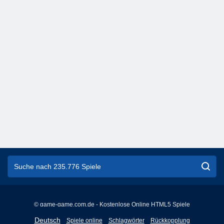
© game-game.com.de - Kostenlose Online HTML5 Spiele
English
Deutsch
Spiele online
Schlagwörter
Rückkopplung