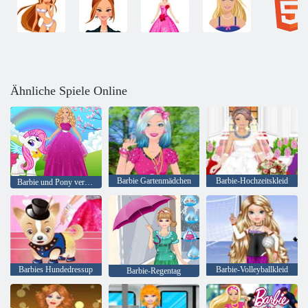
Ähnliche Spiele Online
Barbie Gartenmädchen
Barbie-Hochzeitskleid
Barbie und Pony verkleiden sich
Barbies Hundedressup
Barbie-Volleyballkleid
Barbie-Regentag