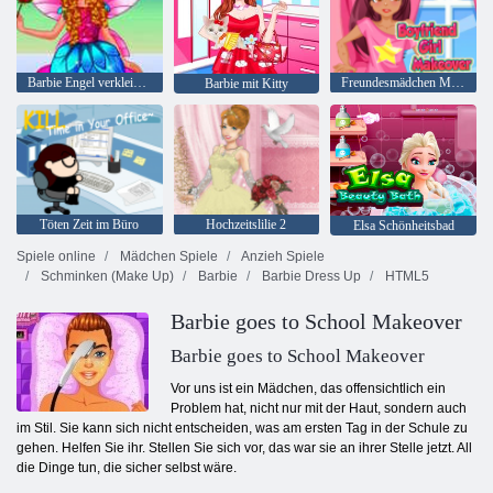
Barbie Engel verkleiden sich
Freundesmädchen Makeover
Barbie mit Kitty
Töten Zeit im Büro
Hochzeitslilie 2
Elsa Schönheitsbad
Spiele online
Mädchen Spiele
Anzieh Spiele
Schminken (Make Up)
Barbie
Barbie Dress Up
HTML5
Barbie goes to School Makeover
Barbie goes to School Makeover
Vor uns ist ein Mädchen, das offensichtlich ein
Problem hat, nicht nur mit der Haut, sondern auch
im Stil. Sie kann sich nicht entscheiden, was am ersten Tag in der Schule zu
gehen. Helfen Sie ihr. Stellen Sie sich vor, das war sie an ihrer Stelle jetzt. All
die Dinge tun, die sicher selbst wäre.