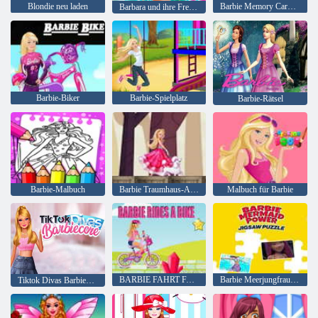
Blondie neu laden
Barbie Memory Card Match
Barbara und ihre Freunde Feenparty
Barbie-Biker
Barbie-Spielplatz
Barbie-Rätsel
Barbie-Malbuch
Barbie Traumhaus-Abenteuer
Malbuch für Barbie
BARBIE FAHRT FAHRRAD
Barbie Meerjungfrau Power-Puzzle
Tiktok Divas Barbiecore