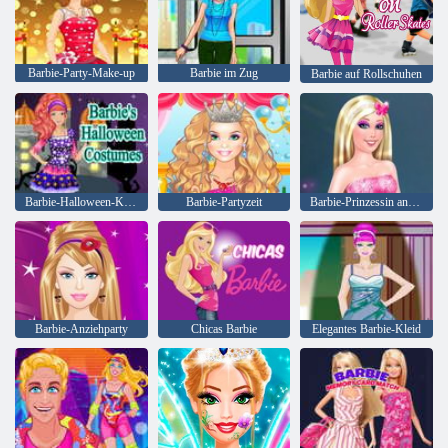
Barbie-Party-Make-up
Barbie im Zug
Barbie auf Rollschuhen
Barbie-Halloween-Kostüme
Barbie-Partyzeit
Barbie-Prinzessin anziehen
Barbie-Anziehparty
Chicas Barbie
Elegantes Barbie-Kleid