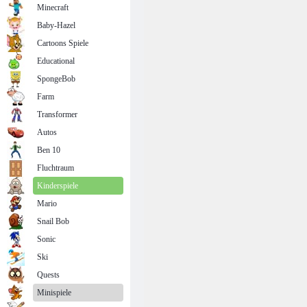
Minecraft
Baby-Hazel
Cartoons Spiele
Educational
SpongeBob
Farm
Transformer
Autos
Ben 10
Fluchtraum
Kinderspiele
Mario
Snail Bob
Sonic
Ski
Quests
Minispiele