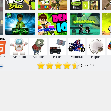
Ben 10 gegen
Ben 10
Geschwindigkeit
Ben 10 5 Diffs
Erinnerungszeit
E
Ben 10
Ben 10 Das
Ben 10 Erkenne
Galaktische
Alien-Gerät
den Unterschied
Champions
B
ML5
Weltraum
Zombie
Parken
Motorrad
Hüpfen
(Total 97)