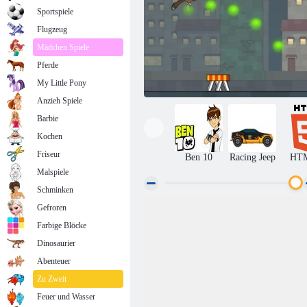
Sportspiele
Flugzeug
Mädchen Spiele
Pferde
My Little Pony
Anzieh Spiele
Barbie
Kochen
Friseur
Ben 10
Racing Jeep
HT
Malspiele
Schminken
Gefroren
Ben 10 Under Runner
Farbige Blöcke
Dinosaurier
Abenteuer
Zu Zweit
Feuer und Wasser