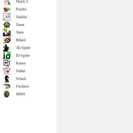
Match 3
Puzzles
Sudoku
Zuma
Tetris
Billard
3D-Spiele
IO-Spiele
Karten
Solitär
Schach
Fischerei
MMO