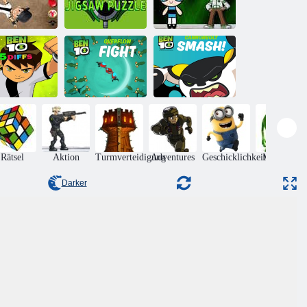
Ben 10
Alien Quest
ntspannend
Ben10-Puzzle
Finde Ben 10
Ben10
Ben 10
Cannonbolt
en10 5 Diff
Überlaufkampf
Smash
Rätsel
Aktion
Turmverteidigung
Adventures
Geschicklichkeit
Monsters
Darker