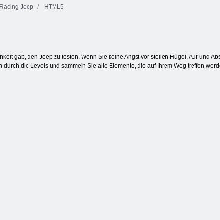
Racing Jeep
HTML5
Schmetterlings
Verfluchter
Kyodai
Schatz 2
Fruita Crush
hkeit gab, den Jeep zu testen. Wenn Sie keine Angst vor steilen Hügel, Auf-und A
 durch die Levels und sammeln Sie alle Elemente, die auf Ihrem Weg treffen werden