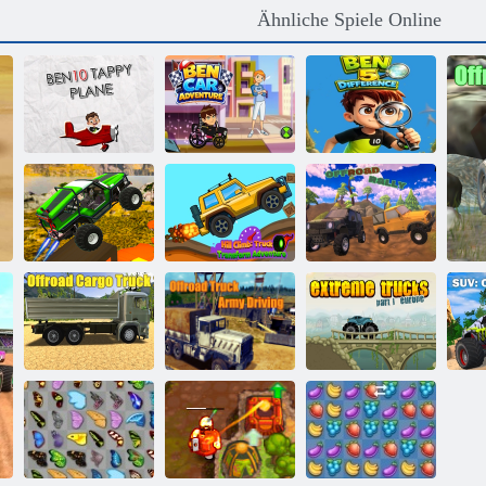
Ähnliche Spiele Online
Ben 10 tappy
Ben-Auto-
Ben 5
Flugzeug
Abenteuer
Unterschied
Hill Climb:
LKW -
Monster-Jeep-
Transformation
Stunts
Adventure
Offroad-Rallye
Offroad-
Offroad-Truck-
Extreme Trucks
SU
Lastwagen 2024
Armeefahren
Teil 1 Europa