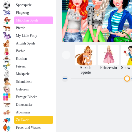
Sportspiele
Flugzeug
Mädchen Spiele
Pferde
My Little Pony
Anzieh Spiele
Barbie
Kochen
Friseur
Anzieh
Prinzessin
Snow 
Spiele
Malspiele
Schminken
Gefroren
Prinzessinnen 3 Frühlingsfestivals
Farbige Blöcke
Dinosaurier
Abenteuer
Zu Zweit
Feuer und Wasser