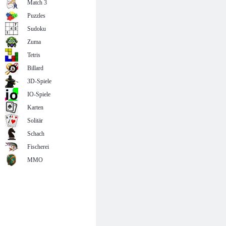
Match 3
Puzzles
Sudoku
Zuma
Tetris
Billard
3D-Spiele
IO-Spiele
Karten
Solitär
Schach
Fischerei
MMO