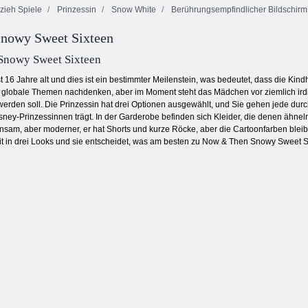
zieh Spiele
Prinzessin
Snow White
Berührungsempfindlicher Bildschirm
Meerjungfrau-
Snowy Sweet Sixteen
Prinzessin
Prinzessin-
Avater Castle
Avatar-Welt
Shopaholic Rio
nowy Sweet Sixteen
t 16 Jahre alt und dies ist ein bestimmter Meilenstein, was bedeutet, dass die Kind
 globale Themen nachdenken, aber im Moment steht das Mädchen vor ziemlich irdi
werden soll. Die Prinzessin hat drei Optionen ausgewählt, und Sie gehen jede durch 
ney-Prinzessinnen trägt. In der Garderobe befinden sich Kleider, die denen ähneln,
insam, aber moderner, er hat Shorts und kurze Röcke, aber die Cartoonfarben blei
it in drei Looks und sie entscheidet, was am besten zu Now & Then Snowy Sweet S