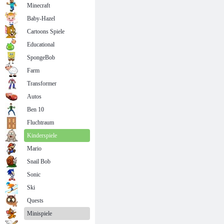
Minecraft
Baby-Hazel
Cartoons Spiele
Educational
SpongeBob
Farm
Transformer
Autos
Ben 10
Fluchtraum
Kinderspiele
Mario
Snail Bob
Sonic
Ski
Quests
Minispiele