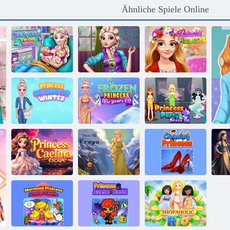
Ähnliche Spiele Online
Eiskönigin
Rich Girl –
Zwillinge
Shoppen für
Prinzessin
Geburt
Reiche
Blumenkrone
Prinzessin macht
Prinzessinnen-
sich bereit für
Frozen Princess
Party-
den Winter
Silvester
Verkleidung
Flucht von
Prinzessin
Caelina.
Freya verkleiden
Putzprinzessin