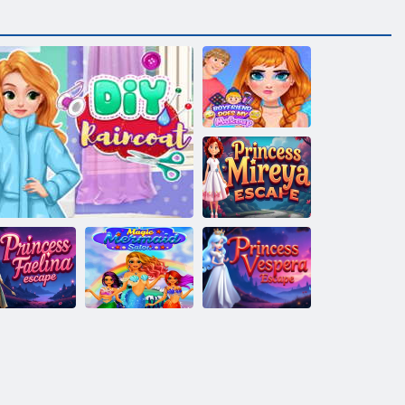
Freund macht
mein Make-up
Flucht von
Prinzessin
Mireya
Flucht von
Magischer
Flucht der
Prinzessin
Meerjungfrauen-
Prinzessin
Faelina
DIY Regenmantel
Salon
Vespera