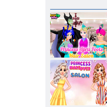
Prinzessin April Fools Friseursalon