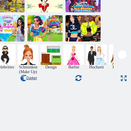
hneewittchen
Schneewittchen
versteckte
rund um die
Objekte
Schneewittchen
Mode
ncess Cottage
Core vs.
Prinzessin
ermaid Core
Prinzessin
Bargeld mich
Rivals
Frühlingsreinigung
draußen
lebrities
Schminken
Design
Barbie
Hochzeit
Frisuren
(Make Up)
Darker