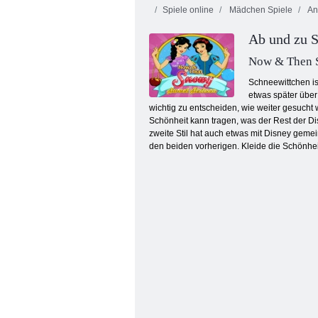
Spiele online
Mädchen Spiele
An
Ab und zu 
Now & Then S
Schneewittchen is
etwas später über
wichtig zu entscheiden, wie weiter gesucht 
Prinzessin Makeover Salon
Schönheit kann tragen, was der Rest der Dis
zweite Stil hat auch etwas mit Disney geme
den beiden vorherigen. Kleide die Schönhe