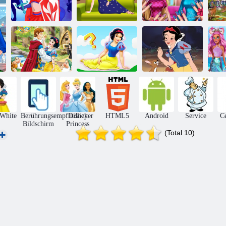
Sc
Prinzessin
Prinzessin-
Superhelden
Ankleidezimmer
Nägel machen
Pri
Puzzle:
Kinderquiz: Was
Schneewittchen
wissen Sie über
Puzzle: Das
M
tanzen
Schneewittchen?
Schneewittchen
White
Berührungsempfindlicher
Disney
HTML5
Android
Service
Ce
Bildschirm
Princess
(Total 10)