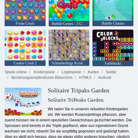
Fruita Crush
Bubble Charms
Bubble Gemes - 3 Gewinnt
Cookie Crush 2
Schmetterlings Kyodai HD
Farbblöcke
Spiele online
Kinderspiele
Logikspiele
Karten
Solitär
Berührungsempfindlicher Bildschirm
HTML5
Android
Solitaire Tripaks Garden
Solitaire TriPeaks Garden
Wir laden Sie in unseren virtuellen Kindergarten
ein. Wir werden Rosensämlinge pflanzen, aber
zuerst müssen sie in einem speziellen Gewächshaus gezüchtet werden. Die
Sprossen sind bereits in die Töpfe gepflanzt, aber aus irgendeinem Grund
wachsen sie nicht, obwohl Sie sie sorgfältig gegossen und gedüngt haben.
Aber es stellt sich heraus, dass sie etwas völlig anderes brauchen, nämlich