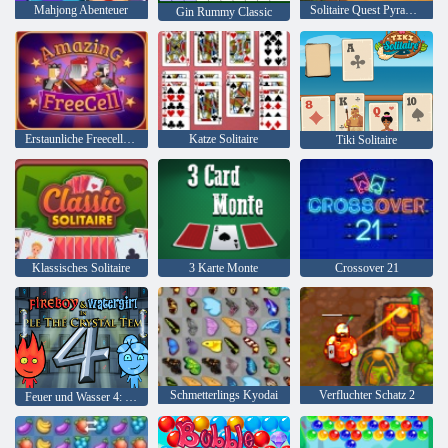
Mahjong Abenteuer
Solitaire Quest Pyramide
Gin Rummy Classic
Erstaunliche Freecell Solitaire
Katze Solitaire
Tiki Solitaire
Klassisches Solitaire
3 Karte Monte
Crossover 21
Schmetterlings Kyodai
Verfluchter Schatz 2
Feuer und Wasser 4: Kristalltempel