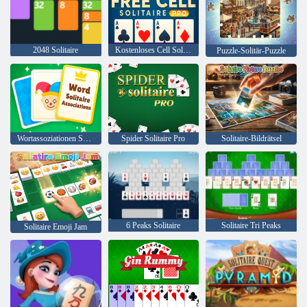
2048 Solitaire
Kostenloses Cell Solitaire Pro
Puzzle-Solitär-Puzzle
Wortassoziationen Solitaire
Spider Solitaire Pro
Solitaire-Bildrätsel
6 Peaks Solitaire
Solitaire Tri Peaks
Solitaire Emoji Jam