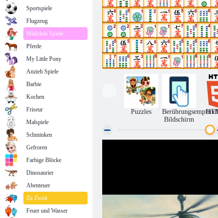
Sportspiele
Flugzeug
Mädchen Spiele
Pferde
My Little Pony
Anzieh Spiele
Barbie
Kochen
Friseur
Puzzles
Berührungsempfindl
HT
Bildschirm
Malspiele
Schminken
Gefroren
Mahjong Link
Farbige Blöcke
Dinosaurier
Abenteuer
Zu Zweit
Feuer und Wasser