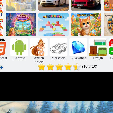
2020 Porsche
A
Puzzle Deluxe
Toyota Prius 2
Cayenne GTS
Ab
Prinzessinnen-
e
Rätsel
Bildblöcke
Jigsolitär-Puzzle
r
icher
ML5
Android
Anzieh
Malspiele
3 Gewinnt
Design
L
Spiele
(Total 10)