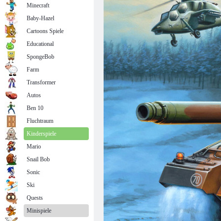
Minecraft
Baby-Hazel
Cartoons Spiele
Educational
SpongeBob
Farm
Transformer
Autos
Ben 10
Fluchtraum
Kinderspiele
Mario
Snail Bob
Sonic
Ski
Quests
Minispiele