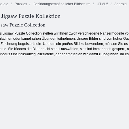
piele
Puzzles
Berührungsempfindlicher Bildschirm
HTML5
Android
 Jigsaw Puzzle Kollektion
Gartengeschichten
Candy Match
Pool Party Spiel
saw Puzzle Collection
s Jigsaw Puzzle Collection stellen wir Ihnen zwölf verschiedene Panzermodelle vor,
hlachten oder kampfnahen Übungen teilnehmen. Unsere Bilder sind von hoher Qual
en Zeichnung begeistert sein. Und um ein großes Bild zu bewundern, müssen Sie es 
nte. Sie können die Bilder nicht selbst auswählen, sie sind immer noch gesperrt, 
Modus fünfundzwanzig Puzzleteile, daher empfehlen wir, damit zu beginnen, da es 