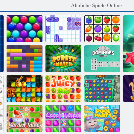
Ähnliche Spiele Online
Smarty Bubbles
Schiffe
X-Mas
Versenken
Onet Connect
Dominoes
11x11 Blöcke
Waldmatch
Klassiker
Goldrausch
Saftiger
Spiel
Armaturenbrett
Juwelen Blitz 3
B