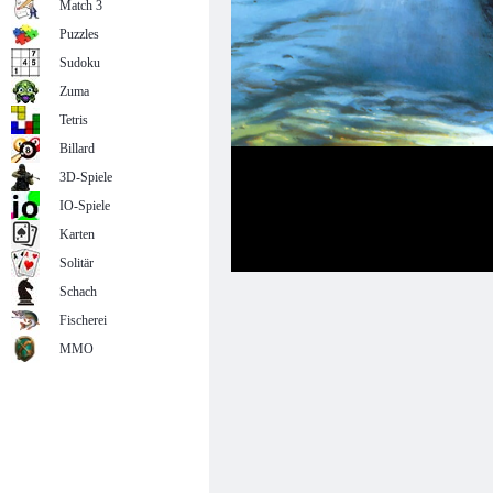
Match 3
Puzzles
Sudoku
Zuma
Tetris
Billard
3D-Spiele
IO-Spiele
Karten
Solitär
Schach
Fischerei
MMO