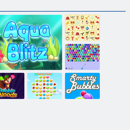
KrisMas
Mahjong
Bubble Shooter
HTML5
ubble Woods
Aqua Blitz
Cookie Crush 3
Smarty Blasen