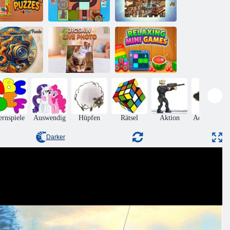
Flugzeug-
usgefallene
Landebahn-
Puzzle-Solitär-
Puzzles
Puzzle
Puzzle
straktionen,
ntspannendes
Jigsaw Live-
Entspannende
undes Puzzle
Foto
Minispiele
ernspiele
Auswendig
Hüpfen
Rätsel
Aktion
Adventures
Darker