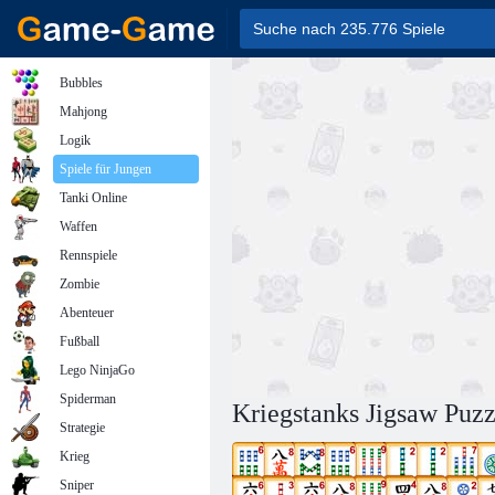
Bubbles
Mahjong
Logik
Spiele für Jungen
Tanki Online
Waffen
Rennspiele
Zombie
Abenteuer
Fußball
Lego NinjaGo
Spiderman
Kriegstanks Jigsaw Puzz
Strategie
Krieg
Sniper