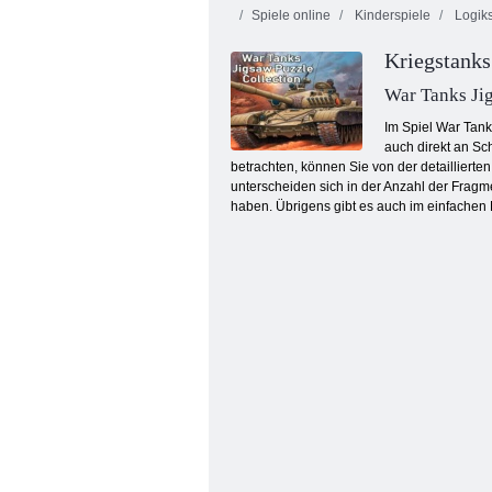
Spiele online
Kinderspiele
Logiks
Kriegstanks
War Tanks Jig
Im Spiel War Tank
auch direkt an Sc
betrachten, können Sie von der detailliert
Küche Mahjong
unterscheiden sich in der Anzahl der Fragme
haben. Übrigens gibt es auch im einfachen 