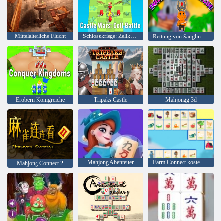
Mittelalterliche Flucht
Schlosskriege: Zellkampf
Rettung von Säuglingskrieger
Erobern Königreiche
Tripaks Castle
Mahjongg 3d
Mahjong Abenteuer
Farm Connect kostenlos
Mahjong Connect 2