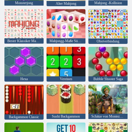
Monsterjong
Mahjong -Kollision
Alter Mahjong
Bester Klassiker Mahjong
Mahjongg-Maße Süßigkeit
Obstverbindung
Hexa
Vereinen
Bubble Shooter Saga
Sushi Backgammon
Schätze von Montezuma 2
Backgammon Classic