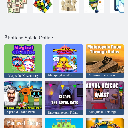
Ähnliche Spiele Online
Meerjungfrau-Prinzessin Avater Castle
Motorradrennen durch Ruinen
Magische Katzenburg
Sprunki Castle Panic Skibidi Toilette
Königliche Rettungsquest
Entkomme dem Königstor