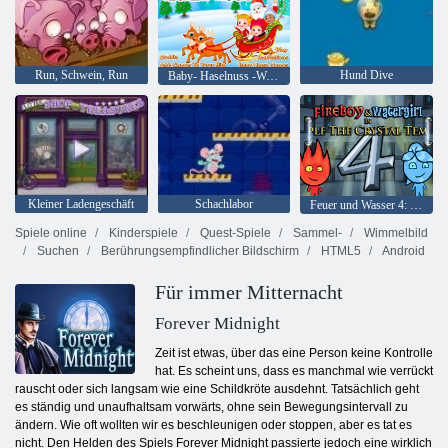
Run, Schwein, Run
Hund Dive
Baby- Haselnuss -Weihnachtsüberraschung
Kleiner Ladengeschäft
Schachlabor
Feuer und Wasser 4: Kristalltempel
Spiele online
Kinderspiele
Quest-Spiele
Sammel-
Wimmelbild
Suchen
Berührungsempfindlicher Bildschirm
HTML5
Android
Für immer Mitternacht
Forever Midnight
Zeit ist etwas, über das eine Person keine Kontrolle
hat. Es scheint uns, dass es manchmal wie verrückt
rauscht oder sich langsam wie eine Schildkröte ausdehnt. Tatsächlich geht
es ständig und unaufhaltsam vorwärts, ohne sein Bewegungsintervall zu
ändern. Wie oft wollten wir es beschleunigen oder stoppen, aber es tat es
nicht. Den Helden des Spiels Forever Midnight passierte jedoch eine wirklich