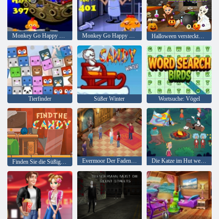
Monkey Go Happy Stage 397
Monkey Go Happy Stage 401
Halloween versteckte Objekte
Tierfinder
Süßer Winter
Wortsuche: Vögel
Evermoor Der Faden des Schicksals
Die Katze im Hut weiß viel über das! Lagerzeit
Finden Sie die Süßigkeit