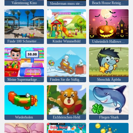
Valentinstag Kino
Beach House Reinigung
Slenderman muss sterben: Stille Straßen
Finde 100 Schmetterlinge
Kinder Wimmelbild
Unheimlich Halloween-Party
Meine Supermarktgeschichte
Finden Sie die Süßigkeit: Winter
Sboschik Äpfeln
Wiederholen
Eichhörnchen-Held
Fliegen Shark