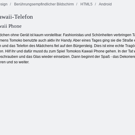
sign
Berührungsempfindlicher Bildschirm
HTML5
Android
waii-Telefon
Dominoes
Küche Mahjong
Klassiker
Juwelen Blitz 3
aii Phone
hen ohne Gerät ist kaum vorstellbar. Fashionistas und Schönheiten verbringen T
ens Tomoko benutzte auch aktiv ihr Handy. Aber eines Tages ging sie die Straße en
en und das Telefon des Mädchens fiel auf den Bürgersteig. Dies ist eine echte Trag
en. Hilf ihr und dafür musst du zum Spiel Tomokos Kawaii Phone gehen. In der Tat 
hrauben und das Glas wieder einsetzen. Dann beginnt der Spaß - das Dekorieren 
en und so weiter.