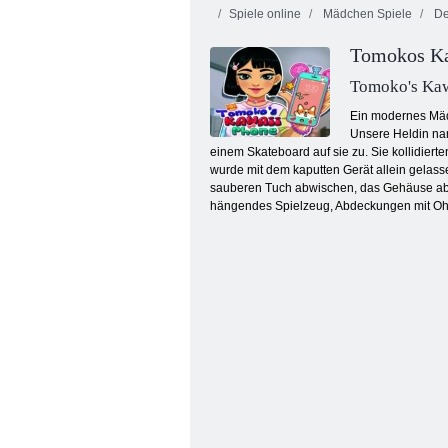
Spiele online
Mädchen Spiele
De
Tomokos Ka
Tomoko's Kaw
Ein modernes Mädc
Unsere Heldin nam
einem Skateboard auf sie zu. Sie kollidiert
Farbblöcke
wurde mit dem kaputten Gerät allein gelass
sauberen Tuch abwischen, das Gehäuse absc
hängendes Spielzeug, Abdeckungen mit Ohr