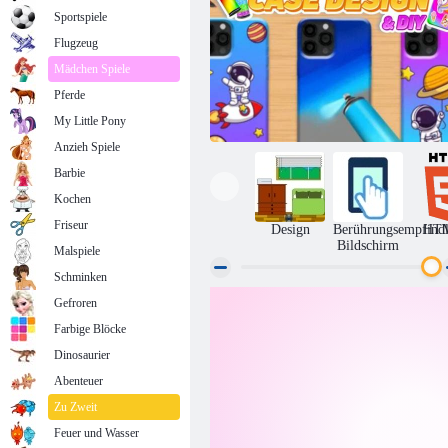
Sportspiele
Flugzeug
Mädchen Spiele
Pferde
My Little Pony
Anzieh Spiele
Barbie
Kochen
Friseur
Design
Berührungsempfindl
HT
Bildschirm
Malspiele
Schminken
Gefroren
Design und DIY von Handyhüllen
Farbige Blöcke
Dinosaurier
Abenteuer
Zu Zweit
Feuer und Wasser