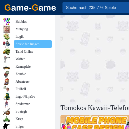
Bubbles
Mahjong
Logik
Spiele für Jungen
Tanki Online
Waffen
Rennspiele
Zombie
Abenteuer
Fußball
Lego NinjaGo
Spiderman
Tomokos Kawaii-Telefo
Strategie
Krieg
Sniper