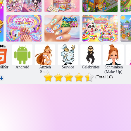
Mein
2-Spieler-Spiele
Puppenhaus -
E
Design Salon
Decor Life
Habbo Hotel
Einhorn-
Nagelstudio für
Stilvolle
Kuchenmacher-
Kinder
Nagelkunst
Dekoration
W
icher
ML5
Android
Anzieh
Service
Celebrities
Schminken
Spiele
(Make Up)
(Total 10)