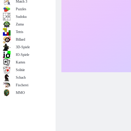
Match 3
Puzzles
Sudoku
Zuma
Tetris
Billard
3D-Spiele
IO-Spiele
Karten
Solitär
Schach
Fischerei
MMO