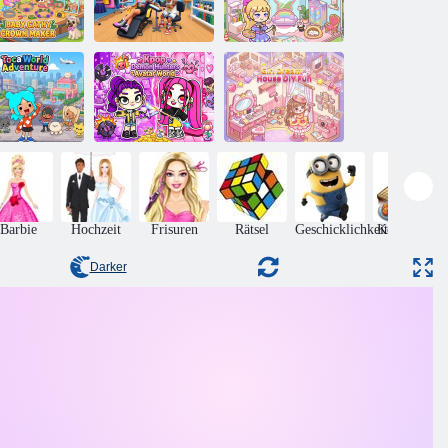
Baby Cathy
Ink Shop:
Kiki World:
p52: Crown
Kleidungs - und
Kawaii-
Maker
Tattoo-Spiele
Puppendekor!
Kpop Demon
Mädchen-
Toca-
Hunters Avatar
Traumhaus-
eltabenteuer
World
DIY-Spaß
Barbie
Hochzeit
Frisuren
Rätsel
Geschicklichkeit
Kochspiele
Darker