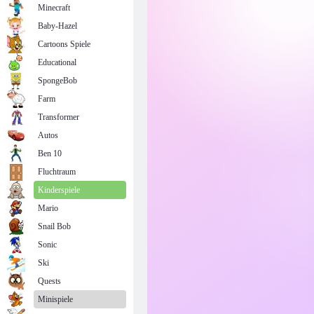
Minecraft
Baby-Hazel
Cartoons Spiele
Educational
SpongeBob
Farm
Transformer
Autos
Ben 10
Fluchtraum
Kinderspiele
Mario
Snail Bob
Sonic
Ski
Quests
Minispiele