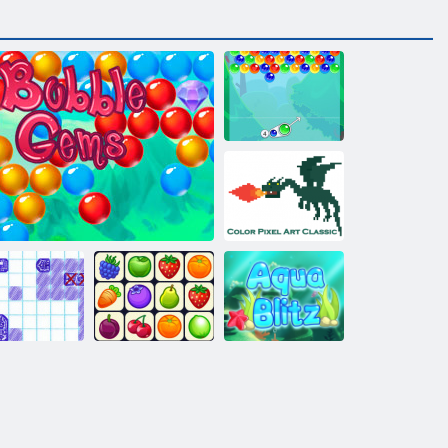
Bubble Charms
Color Pixel Art
Classic Classic
Schiffe
Versenken
Bubble Gemes - 3 Gewinnt
Onet Connect
Aqua Blitz