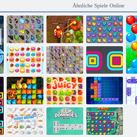
Ähnliche Spiele Online
Schmetterlings
Verfluchter
Kyodai
Schatz 2
Fruita Crush
Schmetterlings
Cookie Crush 2
Kyodai HD
Square Stapler
Goldrausch
Saftiger
Spiel
Armaturenbrett
Ten Trix