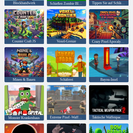
Blockhandwerk
Tippen Sie auf Schlägerei
Schießen Zombie Blocky Gun Warfare
Counter Craft JS
Voxel-Grenze
Crazy Pixel Apocalypse 4 UI 2026
Minen & Bauen
Schäferei
Bayou-Insel
Extreme Pixel -Waffen -Apokalypse 3
Taktische Waffenpackung 2
Monster Krankenhaus