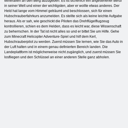
Mineralien an den Berg abzugeben. Es ist sicherlich ein angesehener Beruf
in seiner Welt und einer der wichtigsten, aber er wollte etwas anderes. Der
Held hat lange vom Himmel geträumt und beschlossen, sich für einen
Hubschrauberfahrkurs anzumelden. Es stellte sich als keine leichte Aufgabe
heraus. Als er sah, wie geschickt die Piloten das Drehflügelflugzeug
kontrollieren, schien es dem Helden, dass es leicht war, diese Wissenschaft
zu beherrschen. In der Tat ist nicht alles so und er bittet Sie um Hilfe. Gehe
zum Minecraft Helicopter Adventure-Spiel und hilf dem Kerl,
Hubschrauberpilot zu werden. Zuerst müssen Sie lernen, wie Sie das Auto in
der Luft halten und in einem genau definierten Bereich landen. Die
Landeplattform ist möglicherweise nicht zugänglich, und zuerst müssen Sie
losfliegen und den Schlüssel an einer anderen Stelle ganz abholen.