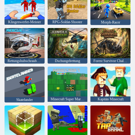
Klingenwerfer-Meister
RPG-Soldat-Shooter
Morph-Racer
Rettungshubschrauberspiel 3d 2025
Dschungelrettung
Forest Survivor Challenge
Minecraft Super Mario Edition
Kapitän Minecraft
Skatelander