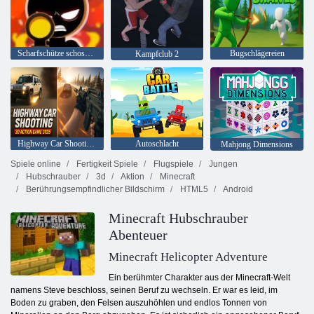
Scharfschütze schoss 3D
Bugschlägereien
Kampfclub 2
Highway Car Shooting 3D-Actionspiel 2025
Autoschlacht
Mahjong Dimensions
Spiele online
Fertigkeit Spiele
Flugspiele
Jungen
Hubschrauber
3d
Aktion
Minecraft
Berührungsempfindlicher Bildschirm
HTML5
Android
Minecraft Hubschrauber
Abenteuer
Minecraft Helicopter Adventure
Ein berühmter Charakter aus der Minecraft-Welt
namens Steve beschloss, seinen Beruf zu wechseln. Er war es leid, im
Boden zu graben, den Felsen auszuhöhlen und endlos Tonnen von