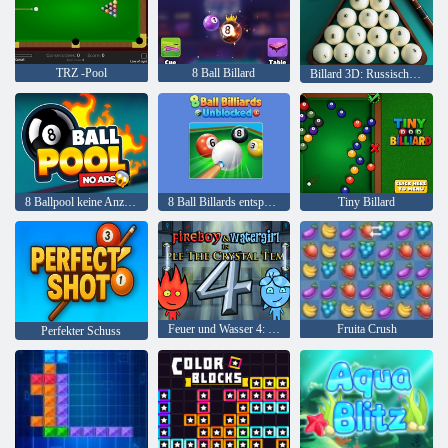
TRZ -Pool
8 Ball Billard
Billard 3D: Russische Pyramide
8 Ballpool keine Anzeigen
8 Ball Billards entsperren
Tiny Billard
Feuer und Wasser 4: Kristalltempel
Fruita Crush
Perfekter Schuss