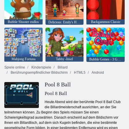
Bubble Shooter endlos
Backgammon Classic
Delicious: Emily's Home, Sweet Home
Mahjong Fortuna
Tabby -Insel
Bubble Gemes - 3 Gewinnt
Spiele online
Kinderspiele
Billard
Berührungsempfindlicher Bildschirm
HTML5
Android
Pool 8 Ball
Pool 8 Ball
Heute Abend wird der berühmte Pool 8 Ball Club
die Billardmeisterschaft ausrichten, an der Sie
teilnehmen können. Zu Beginn des Spiels müssen Sie einen
Schwierigkeitsgrad auswählen. Danach erscheint auf dem Bildschirm vor
Ihnen ein Billardtisch, auf dem sich Kugeln befinden, die eine bestimmte
geometrische Form bilden. In einer bestimmten Entfernung wird es einen