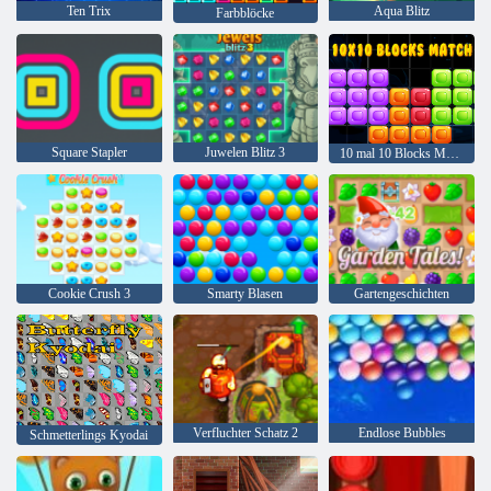
Ten Trix
Aqua Blitz
Farbblöcke
Square Stapler
Juwelen Blitz 3
10 mal 10 Blocks Match
Cookie Crush 3
Smarty Blasen
Gartengeschichten
Verfluchter Schatz 2
Endlose Bubbles
Schmetterlings Kyodai