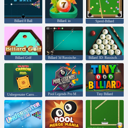
Billard 8 Ball
Billard. io
Speed-Billard
Billard Golf
Billard 3d Russische Pyramide
Billard 3D: Russische Pyramide
Pool Legends Pro Masters
Tiny Billard
Unbegrenzter Carrom -Pool