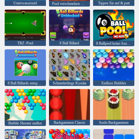
Unterwasserziel
Tippen Sie auf & putt
Pool verschmelzen Manie
TRZ -Pool
8 Ball Billard
8 Ballpool keine Anzeigen
8 Ball Billards entsperren
Schmetterlings Kyodai
Endlose Bubbles
Backgammon Classic
Sushi Backgammon
Bubble Shooter endlos