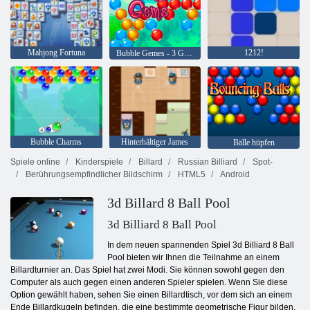
Mahjong Fortuna
1212!
Bubble Gemes - 3 Gewinnt
Bubble Charms
Hinterhältiger James
Bälle hüpfen
Spiele online
Kinderspiele
Billard
Russian Billiard
Spot-
Berührungsempfindlicher Bildschirm
HTML5
Android
3d Billard 8 Ball Pool
3d Billiard 8 Ball Pool
In dem neuen spannenden Spiel 3d Billiard 8 Ball
Pool bieten wir Ihnen die Teilnahme an einem
Billardturnier an. Das Spiel hat zwei Modi. Sie können sowohl gegen den
Computer als auch gegen einen anderen Spieler spielen. Wenn Sie diese
Option gewählt haben, sehen Sie einen Billardtisch, vor dem sich an einem
Ende Billardkugeln befinden, die eine bestimmte geometrische Figur bilden.