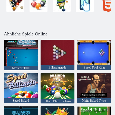
Ähnliche Spiele Online
Billiard gerade
Speed-Pool King
Master Billard
Speed ​​Billard
Mafia Billard Tricks
Billiard Blitz Challenge