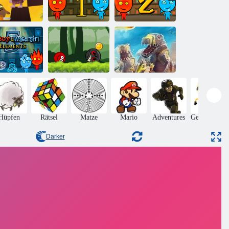
Feuer und
Feuer und
dam N Eve 8
Wasser 1:
Wasser 2:
e Liebesquest
Waldtempel
Lichttempel
Feuer und
Ball Hero
Wasser 5:
Adventure:
D-Day: Rush -
Elemente
Roter Schlagball
Tower Defense
Hüpfen
Rätsel
Matze
Mario
Adventures
Geschicklich
Darker