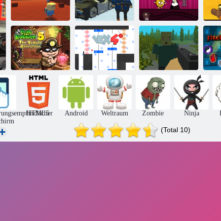
Kogama: 4
Kogama
Adam und Eva:
A
Krieg
Skispringen!!
Adam der Geist
Di
Bob der Räuber
5:
Tempelabenteuer
Vex 4
Pixelüberleben
rungsempfindlicher
HTML5
Android
Weltraum
Zombie
Ninja
chirm
(Total 10)