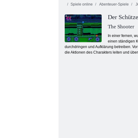
Spiele online
Abenteuer-Spiele
J
Der Schütz
The Shooter
In einer fernen, w
einen ständigen K
durchdringen und Aufklärung betreiben. Vo
Zombie Mission 4
die Aktionen des Charakters leiten und über