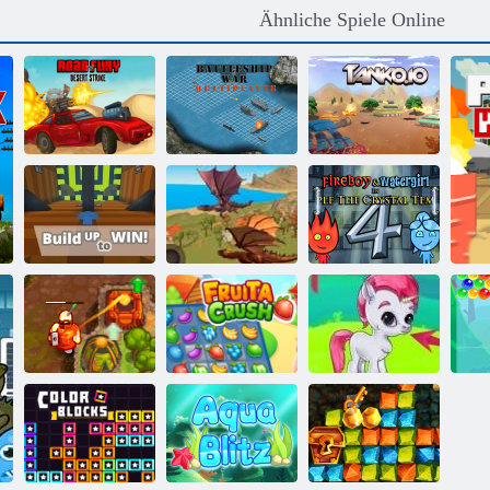
Ähnliche Spiele Online
Straße des Fury
Kriegsschiff-
Desert Strike
Multiplayer
Tanko. io
Kogama: Bauen
Feuer und
Sie auf, um zu
Drachen
Wasser 4:
gewinnen
Simulator 3D
Kristalltempel
Verfluchter
Bubble Gemes -
Schatz 2
Fruita Crush
3 Gewinnt
Bu