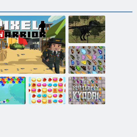
Jura-Dino-Jagd
Schmetterlings
Kyodai
Schmetterlings
bble Charms
Pixel -Krieger
Cookie Crush 2
Kyodai HD