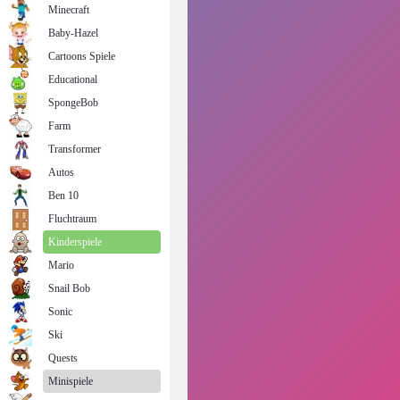
Minecraft
Baby-Hazel
Cartoons Spiele
Educational
SpongeBob
Farm
Transformer
Autos
Ben 10
Fluchtraum
Kinderspiele
Mario
Snail Bob
Sonic
Ski
Quests
Minispiele