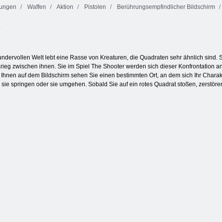
ungen
Waffen
Aktion
Pistolen
Berührungsempfindlicher Bildschirm
e
Goldrausch
Farbblöcke
Aqua Blitz
Spiel
undervollen Welt lebt eine Rasse von Kreaturen, die Quadraten sehr ähnlich sind. Si
rieg zwischen ihnen. Sie im Spiel The Shooter werden sich dieser Konfrontation a
r Ihnen auf dem Bildschirm sehen Sie einen bestimmten Ort, an dem sich Ihr Char
 sie springen oder sie umgehen. Sobald Sie auf ein rotes Quadrat stoßen, zerstöre