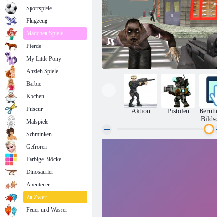
Sportspiele
Flugzeug
Mädchen Spiele
Pferde
My Little Pony
Anzieh Spiele
Barbie
Kochen
Friseur
Aktion
Pistolen
Berüh
Bilds
Malspiele
Schminken
Gefroren
Maskierte Kräfte: Zombie-Überleben
Farbige Blöcke
Dinosaurier
Abenteuer
Zu Zweit
Feuer und Wasser