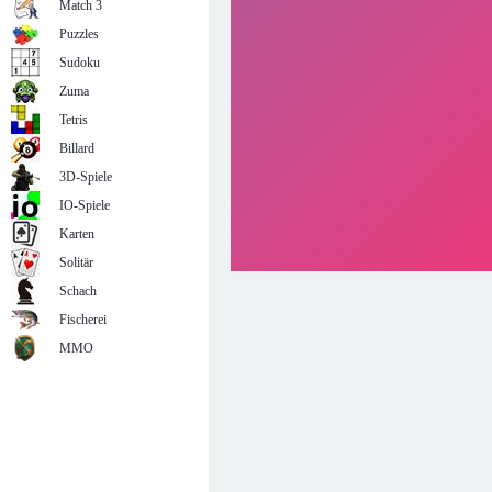
Match 3
Puzzles
Sudoku
Zuma
Tetris
Billard
3D-Spiele
IO-Spiele
Karten
Solitär
Schach
Fischerei
MMO